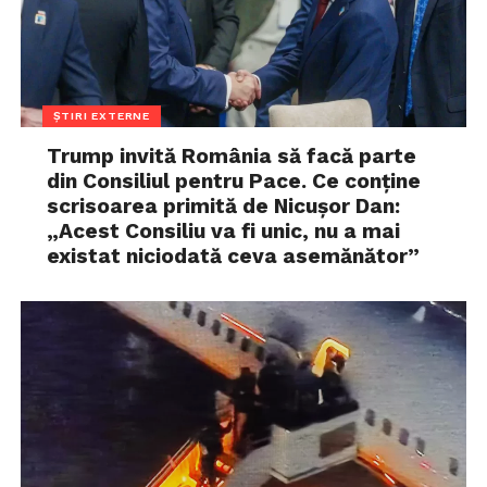
ȘTIRI EXTERNE
Trump invită România să facă parte
din Consiliul pentru Pace. Ce conține
scrisoarea primită de Nicușor Dan:
„Acest Consiliu va fi unic, nu a mai
existat niciodată ceva asemănător”