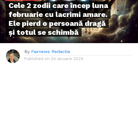
Cele 2 zodii care încep luna
februarie cu lacrimi amare.
Ele pierd o persoană dragă
și totul se schimbă
By
Faxnews Redactia
Published on
24 ianuarie 2024