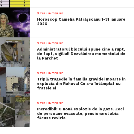
ȘTIRI INTERNE
Horoscop Camelia Pătrășscanu 1-31 ianuare
2026
ȘTIRI INTERNE
Administratorul blocului spune cine a rupt,
de fapt, sigiliul! Dezvăluirea momentului de
la Parchet
ȘTIRI INTERNE
Triplă tragedie în familia gravidei moarte în
explozia din Rahova! Ce s-a întâmplat cu
fratele ei
ȘTIRI INTERNE
Incredibil! O nouă explozie de la gaze. Zeci
de persoane evacuate, pensionarul abia
făcuse revizia