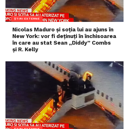
ȘTIRI EXTERNE
Nicolas Maduro și soția lui au ajuns în
New York: vor fi deținuți în închisoarea
în care au stat Sean „Diddy” Combs
și R. Kelly
ȘTIRI EXTERNE