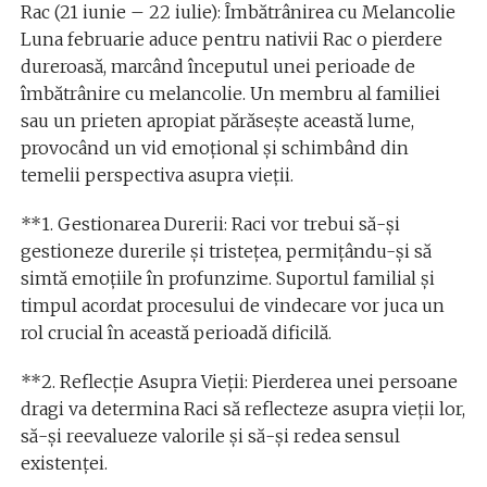
Rac (21 iunie – 22 iulie): Îmbătrânirea cu Melancolie
Luna februarie aduce pentru nativii Rac o pierdere
dureroasă, marcând începutul unei perioade de
îmbătrânire cu melancolie. Un membru al familiei
sau un prieten apropiat părăsește această lume,
provocând un vid emoțional și schimbând din
temelii perspectiva asupra vieții.
**1. Gestionarea Durerii: Raci vor trebui să-și
gestioneze durerile și tristețea, permițându-și să
simtă emoțiile în profunzime. Suportul familial și
timpul acordat procesului de vindecare vor juca un
rol crucial în această perioadă dificilă.
**2. Reflecție Asupra Vieții: Pierderea unei persoane
dragi va determina Raci să reflecteze asupra vieții lor,
să-și reevalueze valorile și să-și redea sensul
existenței.