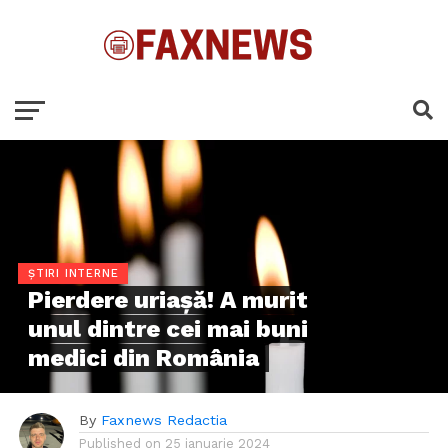
ȘTIRI INTERNE
Pierdere uriașă! A murit
unul dintre cei mai buni
medici din România
By
Faxnews Redactia
Published on
25 ianuarie 2024