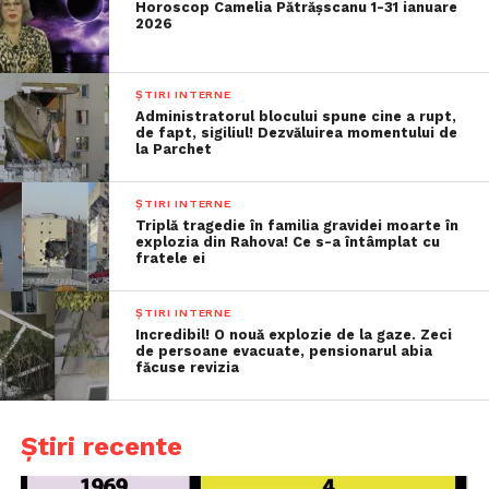
Horoscop Camelia Pătrășscanu 1-31 ianuare
2026
ȘTIRI INTERNE
Administratorul blocului spune cine a rupt,
de fapt, sigiliul! Dezvăluirea momentului de
la Parchet
ȘTIRI INTERNE
Triplă tragedie în familia gravidei moarte în
explozia din Rahova! Ce s-a întâmplat cu
fratele ei
ȘTIRI INTERNE
Incredibil! O nouă explozie de la gaze. Zeci
de persoane evacuate, pensionarul abia
făcuse revizia
Știri recente