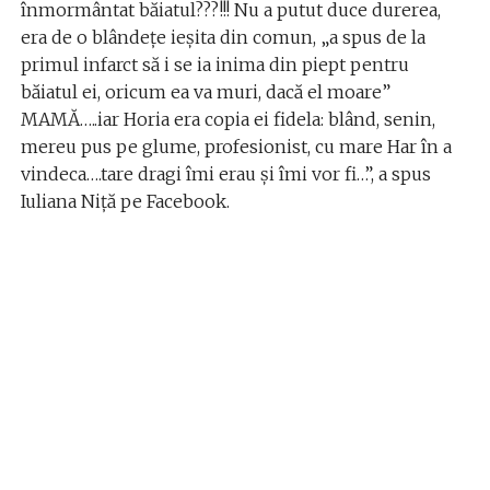
înmormântat băiatul???!!! Nu a putut duce durerea,
era de o blândețe ieșita din comun, „a spus de la
primul infarct să i se ia inima din piept pentru
băiatul ei, oricum ea va muri, dacă el moare”
MAMĂ…..iar Horia era copia ei fidela: blând, senin,
mereu pus pe glume, profesionist, cu mare Har în a
vindeca….tare dragi îmi erau și îmi vor fi…”, a spus
Iuliana Niță pe Facebook.