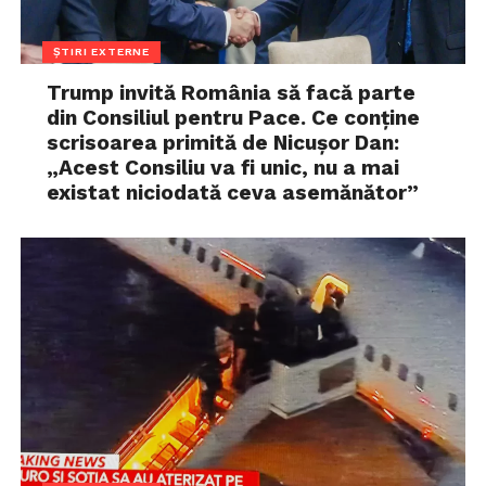
ȘTIRI EXTERNE
Trump invită România să facă parte
din Consiliul pentru Pace. Ce conține
scrisoarea primită de Nicușor Dan:
„Acest Consiliu va fi unic, nu a mai
existat niciodată ceva asemănător”