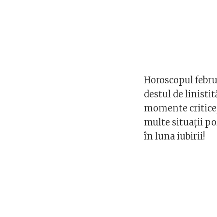
Horoscopul februa
destul de linisti
momente critice,
multe situații po
în luna iubirii!