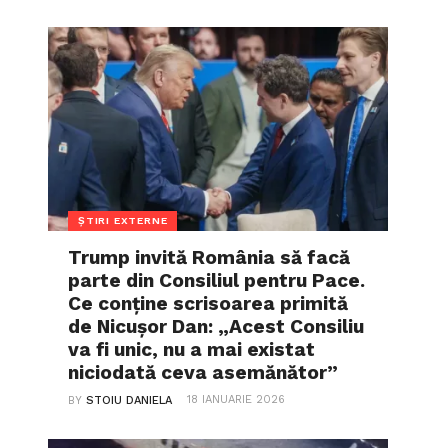
ȘTIRI EXTERNE
Trump invită România să facă
parte din Consiliul pentru Pace.
Ce conține scrisoarea primită
de Nicușor Dan: „Acest Consiliu
va fi unic, nu a mai existat
niciodată ceva asemănător”
18 IANUARIE 2026
BY
STOIU DANIELA