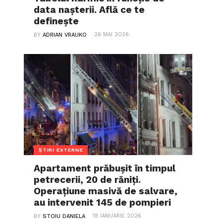
data nașterii. Află ce te
definește
26 MAI 2026
BY
ADRIAN VRAUKO
ȘTIRI EXTERNE
Apartament prăbușit în timpul
petrecerii, 20 de răniți.
Operațiune masivă de salvare,
au intervenit 145 de pompieri
18 IANUARIE 2026
BY
STOIU DANIELA