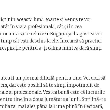
niștit în această lună. Marte și Venus te vor
tât în viața profesională, cât și în cea
 nu uita să te relaxezi. Bogăția și dragostea vor
 timp cât ești deschis la ele. Încearcă să practici
e respirație pentru a-ți calma mintea dacă simți
utea fi un pic mai dificilă pentru tine. Vei dori să
mers, dar este posibil să te simți împotmolit de
nale și profesionale. Vestea bună este că lucrurile
entru tine în a doua jumătate a lunii. Sprijină-te
amilia ta, mai ales până la Luna plină în Fecioară,