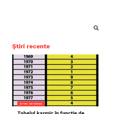
Știri recente
ȘTIRI INTERNE
Tabelul karmic în funcție de