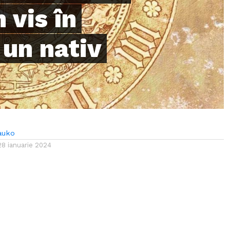
 vis în
r un nativ
auko
28 ianuarie 2024