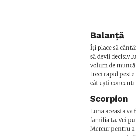
Balanță
Îți place să cânt
să devii decisiv 
volum de muncă d
treci rapid peste
cât ești concentr
Scorpion
Luna aceasta va f
familia ta. Vei p
Mercur pentru a-ț