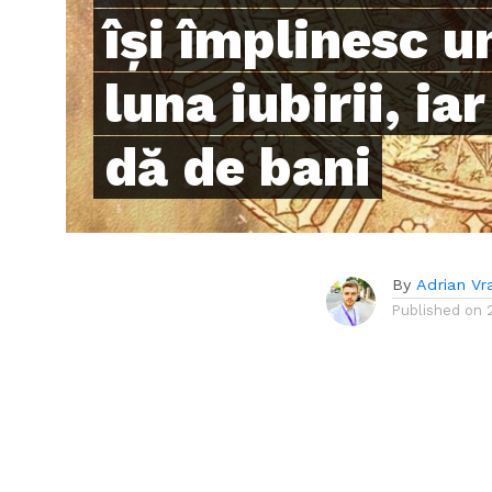
își împlinesc un
luna iubirii, ia
dă de bani
By
Adrian Vr
Published on