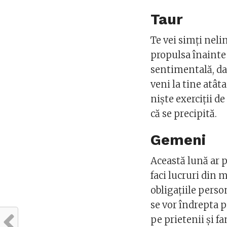
Taur
Te vei simți neli
propulsa înainte a
sentimentală, dar
veni la tine atâta
niște exerciții d
că se precipită.
Gemeni
Această lună ar p
faci lucruri din 
obligațiile perso
se vor îndrepta p
pe prietenii și f