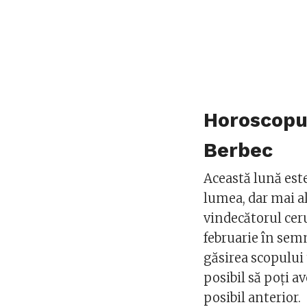
Horoscopul
Berbec
Această lună est
lumea, dar mai a
vindecătorul ceru
februarie în sem
găsirea scopului 
posibil să poți a
posibil anterior.