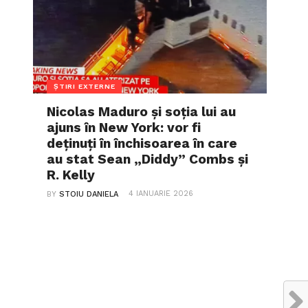
ȘTIRI EXTERNE
Nicolas Maduro și soția lui au
ajuns în New York: vor fi
deținuți în închisoarea în care
au stat Sean „Diddy” Combs și
R. Kelly
4 IANUARIE 2026
BY
STOIU DANIELA