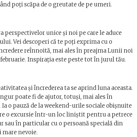
când poți scăpa de o greutate de pe umeri.
 perspectivelor unice și noi pe care le aduce
lui. Vei descoperi că te poți exprima cu o
 încredere reînnoită, mai ales în preajma Lunii noi
februarie. Inspirația este peste tot în jurul tău.
ativitatea și încrederea ta se aprind luna aceasta.
ngur poate fi de ajutor, totuși, mai ales în
 Ia o pauză de la weekend-urile sociale obișnuite
are o excursie într-un loc liniștit pentru a petrece
r sau în particular cu o persoană specială din
ai mare nevoie.