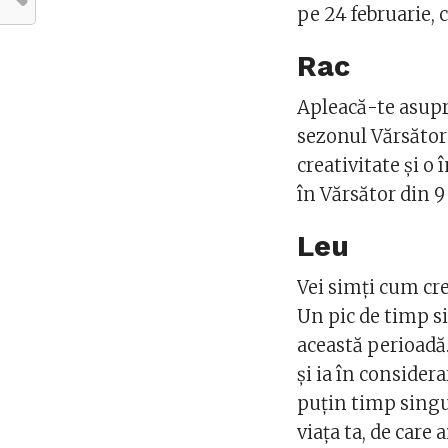
pe 24 februarie, 
Rac
Apleacă-te asupra
sezonul Vărsătoru
creativitate și o
în Vărsător din 9 
Leu
Vei simți cum cre
Un pic de timp si
această perioadă.
și ia în consider
puțin timp singu
viața ta, de care 