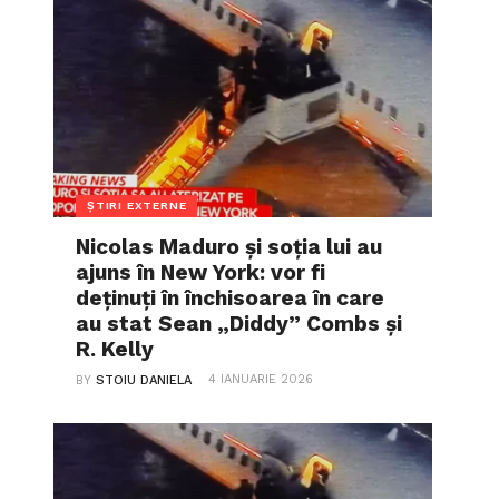
ȘTIRI EXTERNE
Nicolas Maduro și soția lui au
ajuns în New York: vor fi
deținuți în închisoarea în care
au stat Sean „Diddy” Combs și
R. Kelly
4 IANUARIE 2026
BY
STOIU DANIELA