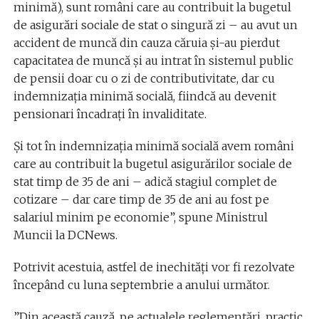
minimă), sunt români care au contribuit la bugetul
de asigurări sociale de stat o singură zi – au avut un
accident de muncă din cauza căruia și-au pierdut
capacitatea de muncă și au intrat în sistemul public
de pensii doar cu o zi de contributivitate, dar cu
indemnizația minimă socială, fiindcă au devenit
pensionari încadrați în invaliditate.
Și tot în indemnizația minimă socială avem români
care au contribuit la bugetul asigurărilor sociale de
stat timp de 35 de ani – adică stagiul complet de
cotizare – dar care timp de 35 de ani au fost pe
salariul minim pe economie”, spune Ministrul
Muncii la DCNews.
Potrivit acestuia, astfel de inechități vor fi rezolvate
începând cu luna septembrie a anului următor.
”Din această cauză, pe actualele reglementări, practic