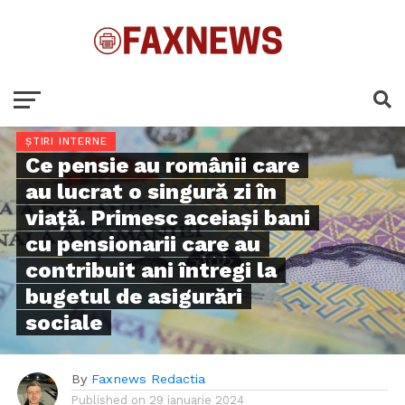
ȘTIRI INTERNE
Ce pensie au românii care
au lucrat o singură zi în
viață. Primesc aceiași bani
cu pensionarii care au
contribuit ani întregi la
bugetul de asigurări
sociale
By
Faxnews Redactia
Published on
29 ianuarie 2024