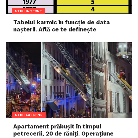
ȘTIRI INTERNE
Tabelul karmic în funcție de data
nașterii. Află ce te definește
ȘTIRI EXTERNE
Apartament prăbușit în timpul
petrecerii, 20 de răniți. Operațiune