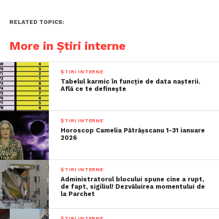
RELATED TOPICS:
More in Știri interne
ȘTIRI INTERNE
Tabelul karmic în funcție de data nașterii.
Află ce te definește
ȘTIRI INTERNE
Horoscop Camelia Pătrășscanu 1-31 ianuare
2026
ȘTIRI INTERNE
Administratorul blocului spune cine a rupt,
de fapt, sigiliul! Dezvăluirea momentului de
la Parchet
ȘTIRI INTERNE