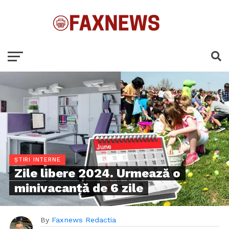
ȘTIRI INTERNE
Zile libere 2024. Urmează o
minivacanţă de 6 zile
By
Faxnews Redactia