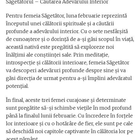
Săgetătorul – Căutarea Adevărului Interior
Pentru femeia Săgetător, luna februarie reprezintă
începutul unei călătorii spirituale și a căutării
profunde a adevărului interior. Cu o sete nesfârșită
de cunoaștere și o dorință de a-și găsi scopul în viață,
această nativă este pregătită să exploreze noi
înălțimi ale conștiinței sale. Prin meditație,
introspecție și călătorii interioare, femeia Săgetător
va descoperi adevăruri profunde despre sine și va
găsi direcția de urmat pentru a-și împlini adevăratul
potențial.
În final, aceste trei femei curajoase și determinate
sunt pregătite să-și schimbe viețile în mod profund
până la finalul lunii februarie. Cu încredere în forțele
lor interioare și cu o hotărâre de fier, ele sunt pe cale
să deschidă noi capitole captivante în călătoria lor pe
acest pământ.