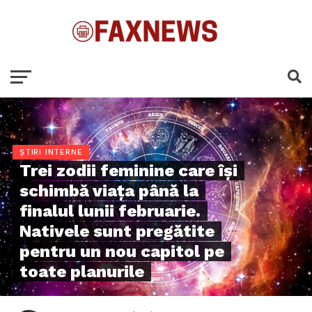
ȘTIRI INTERNE
Trei zodii feminine care își
schimbă viața până la
finalul lunii februarie.
Nativele sunt pregătite
pentru un nou capitol pe
toate planurile