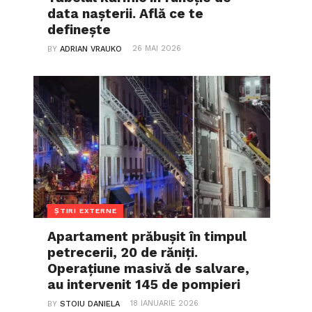
data nașterii. Află ce te
definește
26 MAI 2026
BY
ADRIAN VRAUKO
ȘTIRI EXTERNE
Apartament prăbușit în timpul
petrecerii, 20 de răniți.
Operațiune masivă de salvare,
au intervenit 145 de pompieri
18 IANUARIE 2026
BY
STOIU DANIELA