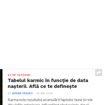
ȘTIRI INTERNE
Tabelul karmic în funcție de data
nașterii. Află ce te definește
BY
ADRIAN VRAUKO
26 MAI 2026
Karma este rezultatul acumulării faptelor bune și rele
din viețile anterioare, influențând obstacolele, dar și