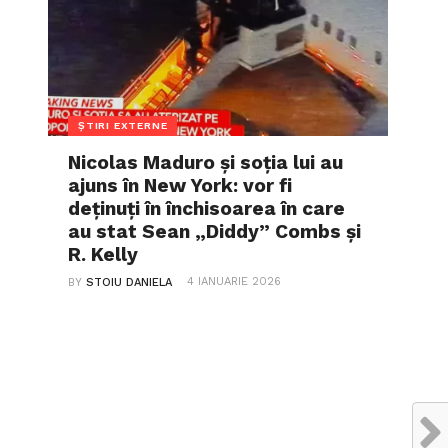
ȘTIRI EXTERNE
Nicolas Maduro și soția lui au
ajuns în New York: vor fi
deținuți în închisoarea în care
au stat Sean „Diddy” Combs și
R. Kelly
4 IANUARIE 2026
BY
STOIU DANIELA