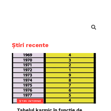
Știri recente
ȘTIRI INTERNE
Tabelul karmic în funcție de