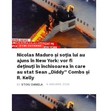
ȘTIRI EXTERNE
Nicolas Maduro și soția lui au
ajuns în New York: vor fi
deținuți în închisoarea în care
au stat Sean „Diddy” Combs și
R. Kelly
4 IANUARIE 2026
BY
STOIU DANIELA