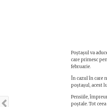
Poștașul va aduce
care primesc pens
februarie.
În cazul în care 
poștașul, acest l
Pensiile, împreun
poștale. Tot ceea 