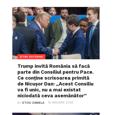
ȘTIRI EXTERNE
Trump invită România să facă
parte din Consiliul pentru Pace.
Ce conține scrisoarea primită
de Nicușor Dan: „Acest Consiliu
va fi unic, nu a mai existat
niciodată ceva asemănător”
18 IANUARIE 2026
BY
STOIU DANIELA