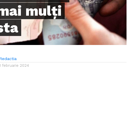
 mai mulți
sta
Redactia
3 februarie 2024