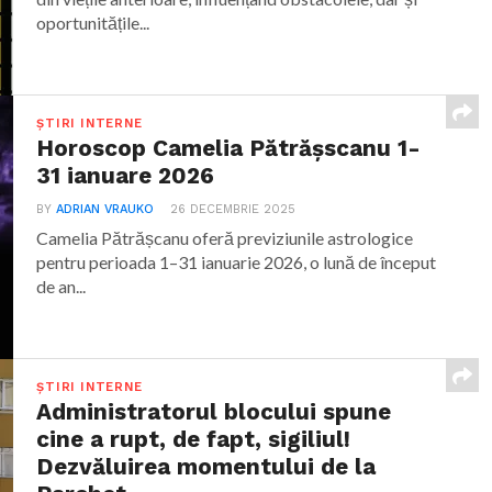
oportunitățile...
ȘTIRI INTERNE
Horoscop Camelia Pătrășscanu 1-
31 ianuare 2026
BY
ADRIAN VRAUKO
26 DECEMBRIE 2025
Camelia Pătrășcanu oferă previziunile astrologice
pentru perioada 1–31 ianuarie 2026, o lună de început
de an...
ȘTIRI INTERNE
Administratorul blocului spune
cine a rupt, de fapt, sigiliul!
Dezvăluirea momentului de la