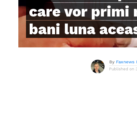
care vor primi
bani luna acea
By
Faxnews 
Published on