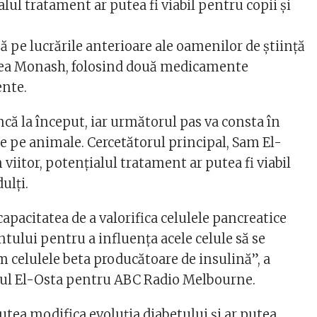
ialul tratament ar putea fi viabil pentru copii și
ă pe lucrările anterioare ale oamenilor de știință
atea Monash, folosind două medicamente
ente.
ncă la început, iar următorul pas va consta în
ce pe animale. Cercetătorul principal, Sam El-
n viitor, potențialul tratament ar putea fi viabil
ulți.
pacitatea de a valorifica celulele pancreatice
tului pentru a influența acele celule să se
celulele beta producătoare de insulină”, a
rul El-Osta pentru ABC Radio Melbourne.
utea modifica evoluția diabetului și ar putea