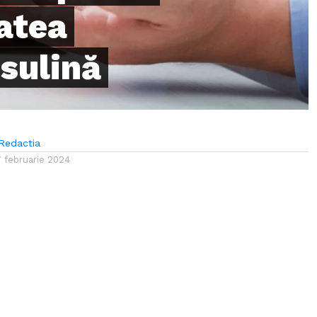
tatea
nsulină
Redactia
7 februarie 2024