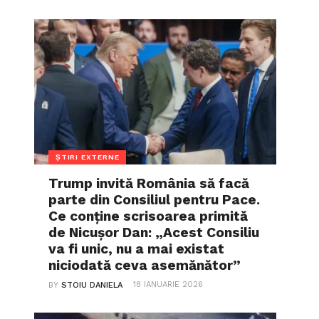
ȘTIRI EXTERNE
Trump invită România să facă
parte din Consiliul pentru Pace.
Ce conține scrisoarea primită
de Nicușor Dan: „Acest Consiliu
va fi unic, nu a mai existat
niciodată ceva asemănător”
18 IANUARIE 2026
BY
STOIU DANIELA