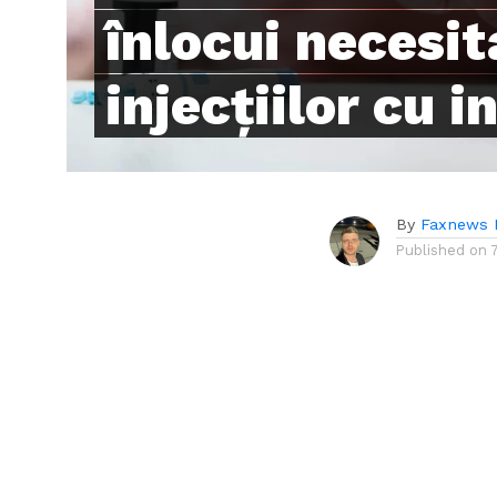
înlocui necesi
injecțiilor cu i
By
Faxnews 
Published on