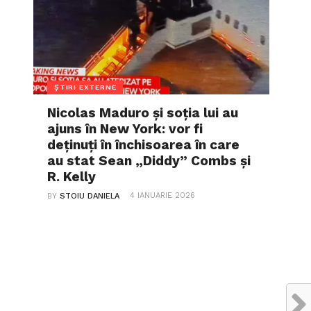
ȘTIRI EXTERNE
Nicolas Maduro și soția lui au
ajuns în New York: vor fi
deținuți în închisoarea în care
au stat Sean „Diddy” Combs și
R. Kelly
4 IANUARIE 2026
BY
STOIU DANIELA