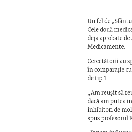
Un fel de „Sfânt
Cele două medica
deja aprobate de
Medicamente.
Cercetătorii au s
în comparație cu
de tip 1.
„Am reușit să r
dacă am putea inf
inhibitori de mol
spus profesorul 