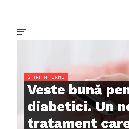
ȘTIRI INTERNE
Veste bună pe
diabetici. Un n
tratament care