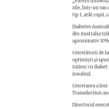
„Putem influența
zile, într-un vas
tip 1, atât copii, c
Diabetes Austral
din Australia tră
aproximativ 10% 
Cercetătorii de l
optimişti și spu
trăiesc cu diabet
insulină.
Cercetarea a fost
Transduction an
Directorul execut