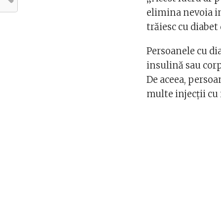
elimina nevoia in
trăiesc cu diabet d
Persoanele cu di
insulină sau cor
De aceea, persoan
multe injecții cu