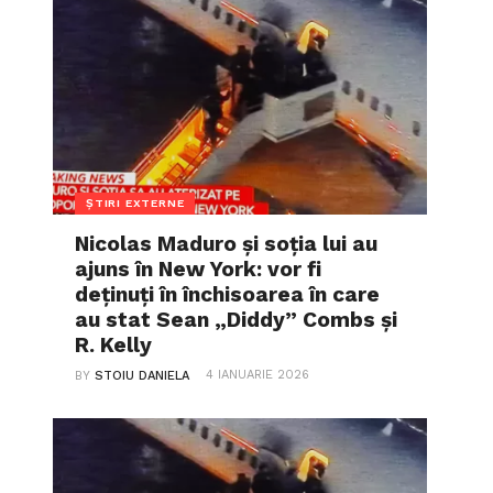
ȘTIRI EXTERNE
Nicolas Maduro și soția lui au
ajuns în New York: vor fi
deținuți în închisoarea în care
au stat Sean „Diddy” Combs și
R. Kelly
4 IANUARIE 2026
BY
STOIU DANIELA