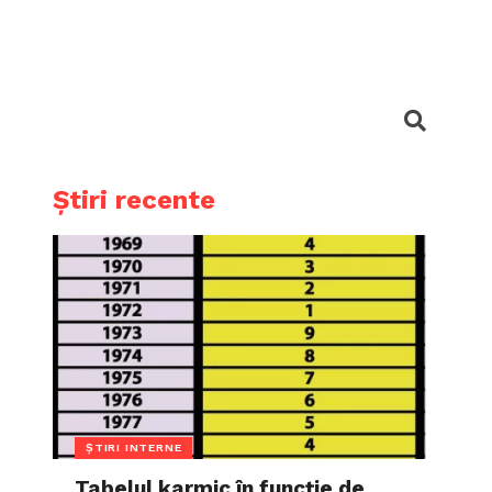
Știri recente
ȘTIRI INTERNE
Tabelul karmic în funcție de