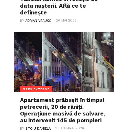
data nașterii. Află ce te
definește
26 MAI 2026
BY
ADRIAN VRAUKO
ȘTIRI EXTERNE
Apartament prăbușit în timpul
petrecerii, 20 de răniți.
Operațiune masivă de salvare,
au intervenit 145 de pompieri
18 IANUARIE 2026
BY
STOIU DANIELA