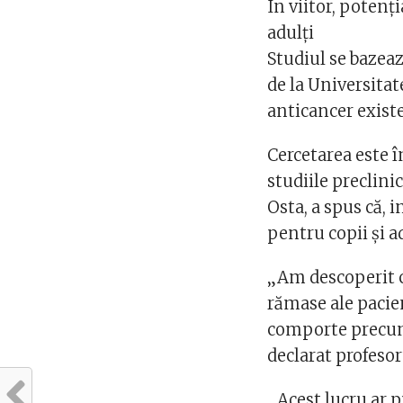
În viitor, potenț
adulți
Studiul se bazeaz
de la Universit
anticancer exist
Cercetarea este î
studiile preclini
Osta, a spus că, i
pentru copii și ad
„Am descoperit ca
rămase ale pacien
comporte precum 
declarat profeso
„Acest lucru ar p