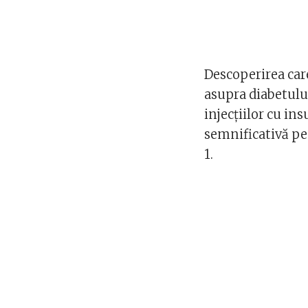
Descoperirea car
asupra diabetulu
injecțiilor cu in
semnificativă pen
1.