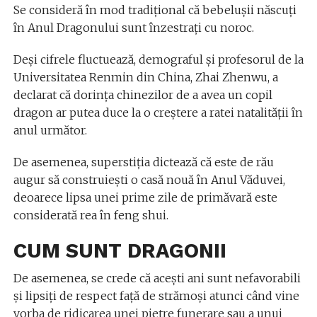
Se consideră în mod tradiţional că bebeluşii născuţi
în Anul Dragonului sunt înzestraţi cu noroc.
Deşi cifrele fluctuează, demograful şi profesorul de la
Universitatea Renmin din China, Zhai Zhenwu, a
declarat că dorinţa chinezilor de a avea un copil
dragon ar putea duce la o creştere a ratei natalităţii în
anul următor.
De asemenea, superstiţia dictează că este de rău
augur să construieşti o casă nouă în Anul Văduvei,
deoarece lipsa unei prime zile de primăvară este
considerată rea în feng shui.
CUM SUNT DRAGONII
De asemenea, se crede că aceşti ani sunt nefavorabili
şi lipsiţi de respect faţă de strămoşi atunci când vine
vorba de ridicarea unei pietre funerare sau a unui