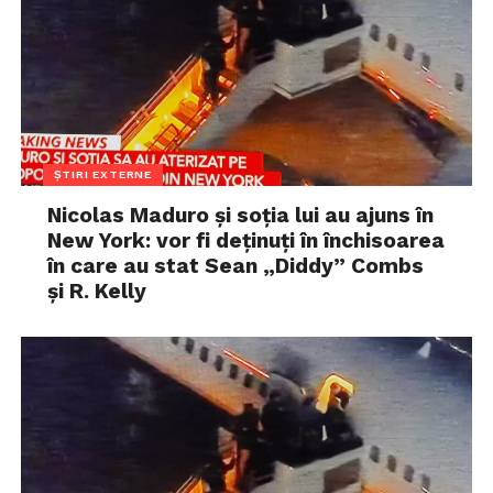
ȘTIRI EXTERNE
Nicolas Maduro și soția lui au ajuns în
New York: vor fi deținuți în închisoarea
în care au stat Sean „Diddy” Combs
și R. Kelly