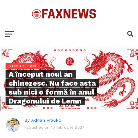
ȘTIRI EXTERNE
A început noul an
chinezesc. Nu face asta
sub nici o formă în anul
Dragonului de Lemn
By
Adrian Vrauko
Published on
10 februarie 2024