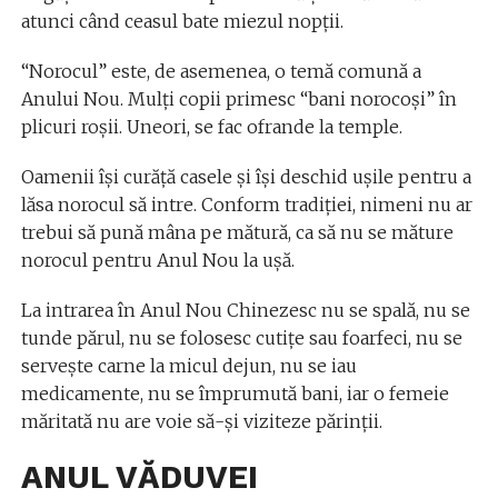
atunci când ceasul bate miezul nopţii.
“Norocul” este, de asemenea, o temă comună a
Anului Nou. Mulţi copii primesc “bani norocoşi” în
plicuri roşii. Uneori, se fac ofrande la temple.
Oamenii îşi curăţă casele şi îşi deschid uşile pentru a
lăsa norocul să intre. Conform tradiţiei, nimeni nu ar
trebui să pună mâna pe mătură, ca să nu se măture
norocul pentru Anul Nou la uşă.
La intrarea în Anul Nou Chinezesc nu se spală, nu se
tunde părul, nu se folosesc cutiţe sau foarfeci, nu se
serveşte carne la micul dejun, nu se iau
medicamente, nu se împrumută bani, iar o femeie
măritată nu are voie să-şi viziteze părinţii.
ANUL VĂDUVEI