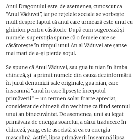
Anul Dragonului este, de asemenea, cunoscut ca
“Anul Văduvei”, iar pe reţelele sociale se vorbeşte
mult despre faptul că anul care urmează este unul cu
ghinion pentru căsătorie. După cum sugerează şi
numele, superstiţia spune că o femeie care se
căsătoreşte în timpul unui An al Văduvei are şanse
mai mari de a-şi pierde soţul.
Se spune că Anul Văduvei, sau gua fu nian în limba
chineză, şi-a primit numele din cauza dezinformării
în jurul denumirii sale originale, gua nian, care
înseamnă “anul în care lipseşte începutul
primăverii” – un termen solar foarte apreciat,
considerat de chinezii din vechime ca fiind semnul
unui an binecuvântat. De asemenea, unii au legat
primăvara de energia soarelui, a cărui traducere în
chineză, yang, este asociată şi ea cu energia
masculină. Astfel, lipsa primăverii înseamnă lipsa