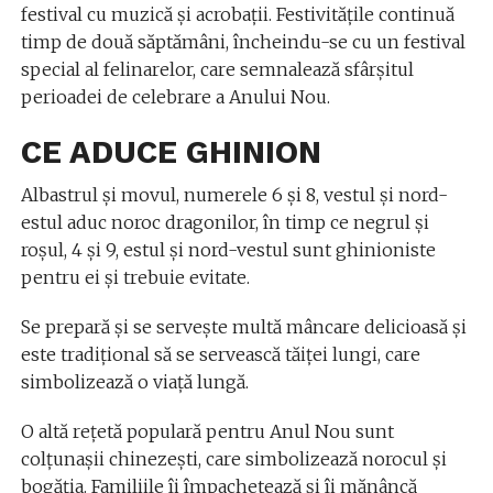
festival cu muzică şi acrobaţii. Festivităţile continuă
timp de două săptămâni, încheindu-se cu un festival
special al felinarelor, care semnalează sfârşitul
perioadei de celebrare a Anului Nou.
CE ADUCE GHINION
Albastrul şi movul, numerele 6 şi 8, vestul şi nord-
estul aduc noroc dragonilor, în timp ce negrul şi
roşul, 4 şi 9, estul şi nord-vestul sunt ghinioniste
pentru ei şi trebuie evitate.
Se prepară şi se serveşte multă mâncare delicioasă şi
este tradiţional să se servească tăiţei lungi, care
simbolizează o viaţă lungă.
O altă reţetă populară pentru Anul Nou sunt
colţunaşii chinezeşti, care simbolizează norocul şi
bogăţia. Familiile îi împachetează şi îi mănâncă