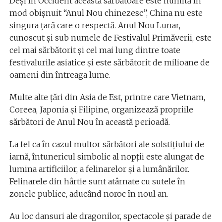
Deşi în Occident această sărbătoare este numită în
mod obişnuit “Anul Nou chinezesc”, China nu este
singura ţară care o respectă. Anul Nou Lunar,
cunoscut şi sub numele de Festivalul Primăverii, este
cel mai sărbătorit şi cel mai lung dintre toate
festivalurile asiatice şi este sărbătorit de milioane de
oameni din întreaga lume.
Multe alte ţări din Asia de Est, printre care Vietnam,
Coreea, Japonia şi Filipine, organizează propriile
sărbători de Anul Nou în această perioadă.
La fel ca în cazul multor sărbători ale solstiţiului de
iarnă, întunericul simbolic al nopţii este alungat de
lumina artificiilor, a felinarelor şi a lumânărilor.
Felinarele din hârtie sunt atârnate cu sutele în
zonele publice, aducând noroc în noul an.
Au loc dansuri ale dragonilor, spectacole şi parade de