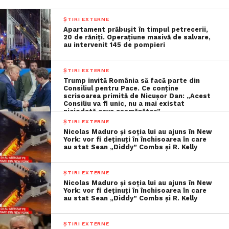
ȘTIRI EXTERNE
Apartament prăbușit în timpul petrecerii,
20 de răniți. Operațiune masivă de salvare,
au intervenit 145 de pompieri
ȘTIRI EXTERNE
Trump invită România să facă parte din
Consiliul pentru Pace. Ce conține
scrisoarea primită de Nicușor Dan: „Acest
Consiliu va fi unic, nu a mai existat
niciodată ceva asemănător”
ȘTIRI EXTERNE
Nicolas Maduro și soția lui au ajuns în New
York: vor fi deținuți în închisoarea în care
au stat Sean „Diddy” Combs și R. Kelly
ȘTIRI EXTERNE
Nicolas Maduro și soția lui au ajuns în New
York: vor fi deținuți în închisoarea în care
au stat Sean „Diddy” Combs și R. Kelly
ȘTIRI EXTERNE