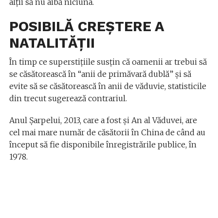
alţii să nu aibă niciuna.
POSIBILĂ CREŞTERE A
NATALITĂŢII
În timp ce superstiţiile susţin că oamenii ar trebui să
se căsătorească în “anii de primăvară dublă” şi să
evite să se căsătorească în anii de văduvie, statisticile
din trecut sugerează contrariul.
Anul Şarpelui, 2013, care a fost şi An al Văduvei, are
cel mai mare număr de căsătorii în China de când au
început să fie disponibile înregistrările publice, în
1978.