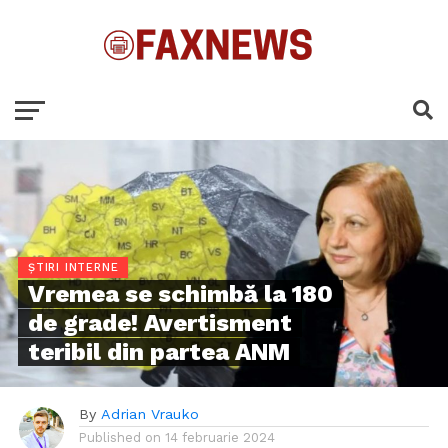
ȘTIRI INTERNE
Vremea se schimbă la 180
de grade! Avertisment
teribil din partea ANM
By
Adrian Vrauko
Published on
14 februarie 2024