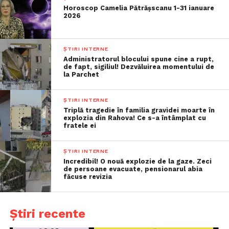
Horoscop Camelia Pătrășscanu 1-31 ianuare
2026
ȘTIRI INTERNE
Administratorul blocului spune cine a rupt,
de fapt, sigiliul! Dezvăluirea momentului de
la Parchet
ȘTIRI INTERNE
Triplă tragedie în familia gravidei moarte în
explozia din Rahova! Ce s-a întâmplat cu
fratele ei
ȘTIRI INTERNE
Incredibil! O nouă explozie de la gaze. Zeci
de persoane evacuate, pensionarul abia
făcuse revizia
Știri recente