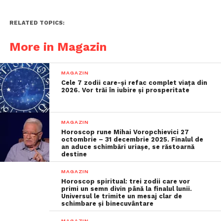
RELATED TOPICS:
More in Magazin
MAGAZIN
Cele 7 zodii care-și refac complet viața din
2026. Vor trăi în iubire și prosperitate
MAGAZIN
Horoscop rune Mihai Voropchievici 27
octombrie – 31 decembrie 2025. Finalul de
an aduce schimbări uriașe, se răstoarnă
destine
MAGAZIN
Horoscop spiritual: trei zodii care vor
primi un semn divin până la finalul lunii.
Universul le trimite un mesaj clar de
schimbare și binecuvântare
MAGAZIN