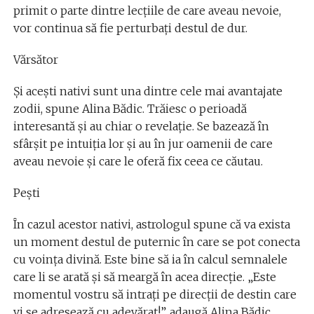
primit o parte dintre lecțiile de care aveau nevoie,
vor continua să fie perturbați destul de dur.
Vărsător
Și acești nativi sunt una dintre cele mai avantajate
zodii, spune Alina Bădic. Trăiesc o perioadă
interesantă și au chiar o revelație. Se bazează în
sfârșit pe intuiția lor și au în jur oamenii de care
aveau nevoie și care le oferă fix ceea ce căutau.
Pești
În cazul acestor nativi, astrologul spune că va exista
un moment destul de puternic în care se pot conecta
cu voința divină. Este bine să ia în calcul semnalele
care li se arată și să meargă în acea direcție. „Este
momentul vostru să intrați pe direcții de destin care
vi se adresează cu adevărat!”, adaugă Alina Bădic.