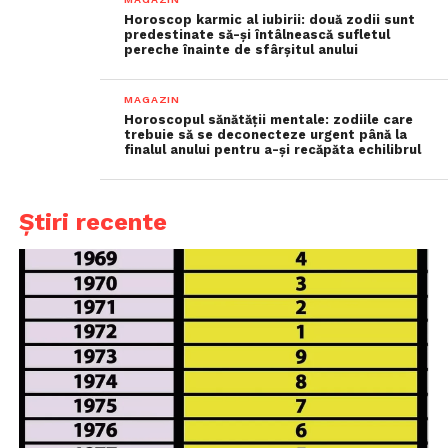
Horoscop karmic al iubirii: două zodii sunt
predestinate să-și întâlnească sufletul
pereche înainte de sfârșitul anului
MAGAZIN
Horoscopul sănătății mentale: zodiile care
trebuie să se deconecteze urgent până la
finalul anului pentru a-și recăpăta echilibrul
Știri recente