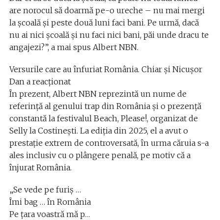
are norocul să doarmă pe-o ureche – nu mai mergi
la școală și peste două luni faci bani. Pe urmă, dacă
nu ai nici școală și nu faci nici bani, păi unde dracu te
angajezi?”, a mai spus Albert NBN.
Versurile care au înfuriat România. Chiar și Nicușor
Dan a reacționat
În prezent, Albert NBN reprezintă un nume de
referință al genului trap din România și o prezență
constantă la festivalul Beach, Please!, organizat de
Selly la Costinești. La ediția din 2025, el a avut o
prestație extrem de controversată, în urma căruia s-a
ales inclusiv cu o plângere penală, pe motiv că a
înjurat România.
„Se vede pe furiș …
Îmi bag … în România
Pe țara voastră mă p…