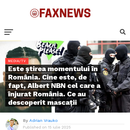
MEDIA/TV
Este știrea momentului în
România. Cine este, de
fapt, Albert NBN cel care a
înjurat România. Ce au
descoperit mascații
By
Adrian Vrauko
Published on
15 iulie 2025