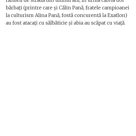
răfuieli de stradă din ultimii ani, în urma căreia doi
bărbați (printre care și Călin Pană, fratele campioanei
la culturism Alina Pană, fostă concurentă la Exatlon)
au fost atacați cu sălbăticie și abia au scăpat cu viață.