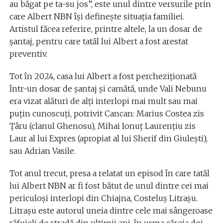
au băgat pe ta-su jos”, este unul dintre versurile prin
care Albert NBN își definește situația familiei.
Artistul făcea referire, printre altele, la un dosar de
șantaj, pentru care tatăl lui Albert a fost arestat
preventiv.
Tot în 2024, casa lui Albert a fost percheziționată
într-un dosar de șantaj și camătă, unde Vali Nebunu
era vizat alături de alți interlopi mai mult sau mai
puțin cunoscuți, potrivit Cancan: Marius Costea zis
Țâru (clanul Ghenosu), Mihai Ionuț Laurențiu zis
Laur al lui Expres (apropiat al lui Sherif din Giulești),
sau Adrian Vasile.
Tot anul trecut, presa a relatat un episod în care tatăl
lui Albert NBN ar fi fost bătut de unul dintre cei mai
periculoși interlopi din Chiajna, Costeluș Litrașu.
Litrașu este autorul uneia dintre cele mai sângeroase