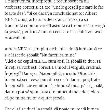
De asemenea, interpretul a recunoscut că nu
vorbește corect și că are ”unele greșeli pe care le fac
foarte des”. ”Și ce dacă”, a concluzionat tot Albert
NBN. Totuși, artistul a declarat că încearcă să
transmită copiilor care îl ascultă că trebuie să meargă
la școală, pentru că nu toți cei care îl ascultă vor avea
norocul lui.
Albert NBN s-a umplut de bani la două luni după ce
s-a lăsat de școală: ”Nu faceți ca mine”
”Aici e de capul tău. C… cum ar fi, la școală te duci să
înveți să vorbești corect. La modul virgulă, cratimă.
Înțelegi? Dar așa… Matematică, nu știu. Uite, chiar
încerc să scot ceva bun din școală, dar nu pot, frate.
Încerc să le zic copiilor că e bine să meargă la școală,
dar nu pot să spun asta din punctul meu de vedere,
că pe mine nu m-a ajutat școala.
Dar ei să se ducă la școală, că poate nu toată lumea