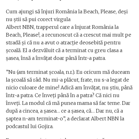
Cum ajungi să înjuri România la Beach, Please, deși
nu știi să pui corect virgula
Albert NBN, trapperul care a înjurat România la
Beach, Please!, a recunoscut că a crescut mai mult pe
stradă și că nu a avut o atracție deosebită pentru
școală. El a dezvăluit că a terminat cu greu clasa a
șasea, însă a învățat doar până într-a patra.
”Nu (am terminat școala, n.r.). Eu oricum mă duceam
la școală să râd. Nu mi-a plăcut, frate, nu s-a legat de
nicio culoare de mine! Adică am învățat, nu știu, până
într-a patra. Ce înveți până în a patra? Că nici nu
înveți. La modul că mă punea mama să fac teme. Dar
după a cincea, a șasea… ce a șasea, că… Dar nu, că a
șaptea n-am terminat-o”, a declarat Albert NBN la
podcastul lui Gojira.