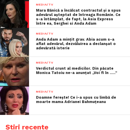
MEDIA/TV
Mara Bănică a încălcat contractul și a spus
adevărul așteptat de întreaga Românie. Ce
s-a întâmplat, de fapt, la Asia Express
între ea, Serghei si Anda Adam
MEDIA/TV
Anda Adam a mințit grav. Abia acum s-a
aflat adevărul, dezvăluirea a declanșat o
adevărată isterie
MEDIA/TV
Verdictul crunt al medicilor. Din păcate
Monica Tatoiu ne-a anunțat „Voi fi în …..”
MEDIA/TV
Doamne ferește! Ce i-a spus cu limbă de
moarte mama Adrianei Bahmuțeanu
Știri recente