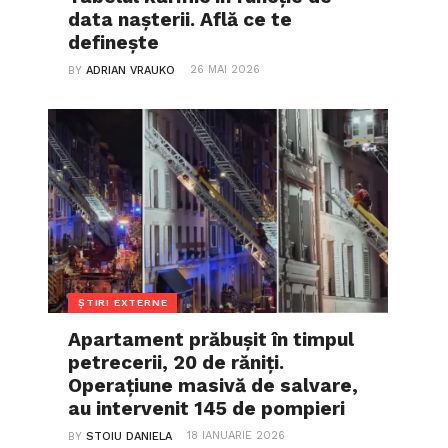
data nașterii. Află ce te
definește
26 MAI 2026
BY
ADRIAN VRAUKO
ȘTIRI EXTERNE
Apartament prăbușit în timpul
petrecerii, 20 de răniți.
Operațiune masivă de salvare,
au intervenit 145 de pompieri
18 IANUARIE 2026
BY
STOIU DANIELA