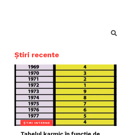
Știri recente
ȘTIRI INTERNE
Tabelul karmic în funcție de