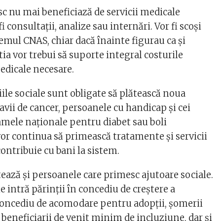
sc nu mai beneficiază de servicii medicale
i consultații, analize sau internări. Vor fi scoși
emul CNAS, chiar dacă înainte figurau ca și
tia vor trebui să suporte integral costurile
dicale necesare.
ile sociale sunt obligate să plătească noua
avii de cancer, persoanele cu handicap și cei
ramele naționale pentru diabet sau boli
vor continua să primească tratamente și servicii
contribuie cu bani la sistem.
ează și persoanele care primesc ajutoare sociale.
ie intră părinții în concediu de creștere a
n concediu de acomodare pentru adopții, șomerii
beneficiarii de venit minim de incluziune, dar și