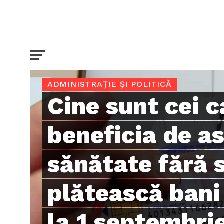
ADMINISTRAȚIE ȘI POLITICĂ
Cine sunt cei c
beneficia de a
sănătate fără 
plătească bani 
la 1 septembrie