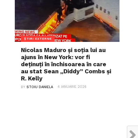
ȘTIRI EXTERNE
Nicolas Maduro și soția lui au
ajuns în New York: vor fi
deținuți în închisoarea în care
au stat Sean „Diddy” Combs și
R. Kelly
4 IANUARIE 2026
BY
STOIU DANIELA