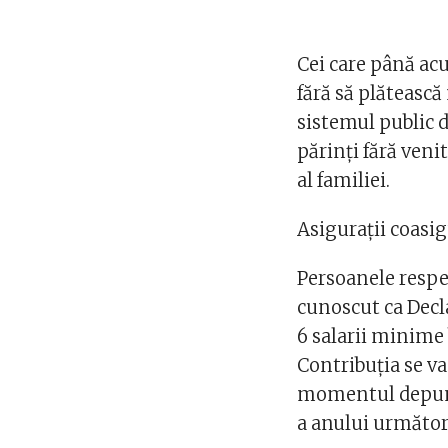
Cei care până acu
fără să plătească
sistemul public d
părinți fără veni
al familiei.
Asigurații coasig
Persoanele respe
cunoscut ca Decla
6 salarii minime
Contribuția se va
momentul depuner
a anului următor