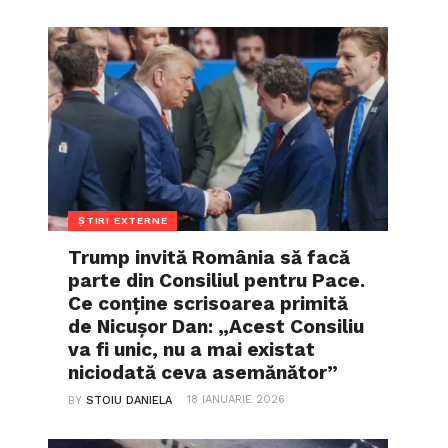
ȘTIRI EXTERNE
Trump invită România să facă
parte din Consiliul pentru Pace.
Ce conține scrisoarea primită
de Nicușor Dan: „Acest Consiliu
va fi unic, nu a mai existat
niciodată ceva asemănător”
18 IANUARIE 2026
BY
STOIU DANIELA