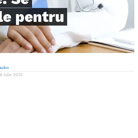
le pentru
auko
16 iulie 2025