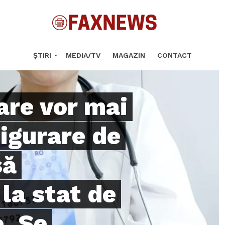
ȘTIRI
MEDIA/TV
MAGAZIN
CONTACT
are vor mai
sigurare de
să
la stat de
. Se