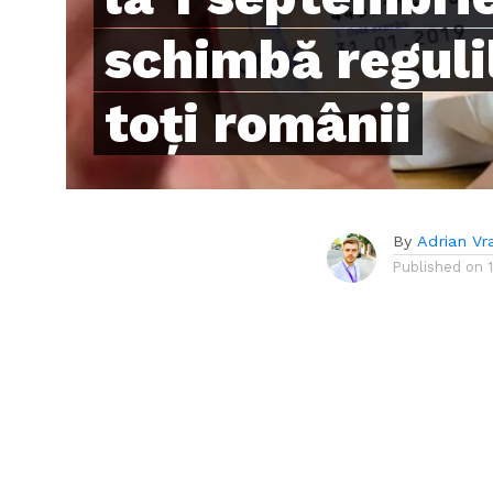
schimbă reguli
toți românii
By
Adrian Vr
Published on