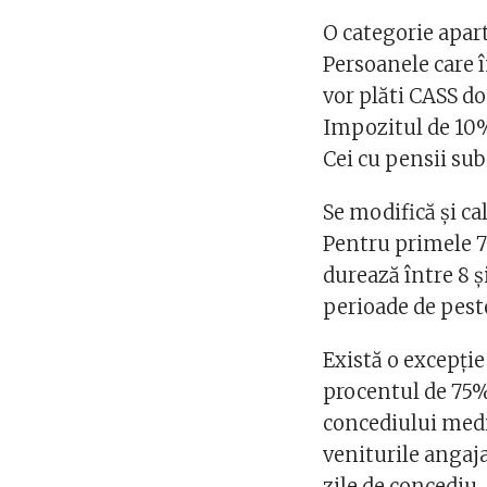
O categorie apart
Persoanele care 
vor plăti CASS d
Impozitul de 10%
Cei cu pensii sub
Se modifică și c
Pentru primele 7 
durează între 8 ș
perioade de peste
Există o excepție
procentul de 75%
concediului medic
veniturile angaja
zile de concediu.