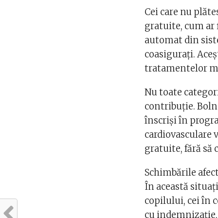
Cei care nu plăte
gratuite, cum ar f
automat din sist
coasigurați. Aceș
tratamentelor me
Nu toate categori
contribuție. Boln
înscriși în prog
cardiovasculare 
gratuite, fără să 
Schimbările afect
În această situaț
copilului, cei î
cu indemnizație, 