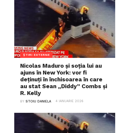
ȘTIRI EXTERNE
Nicolas Maduro și soția lui au
ajuns în New York: vor fi
deținuți în închisoarea în care
au stat Sean „Diddy” Combs și
R. Kelly
4 IANUARIE 2026
BY
STOIU DANIELA