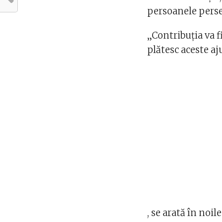
persoanele persec
„Contribuția va fi
plătesc aceste a
, se arată în noi