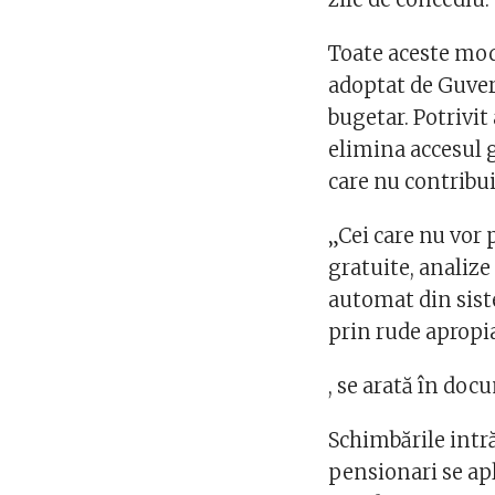
Toate aceste modi
adoptat de Guver
bugetar. Potrivit
elimina accesul g
care nu contribui
„Cei care nu vor 
gratuite, analize
automat din sist
prin rude apropi
, se arată în doc
Schimbările intră
pensionari se apl