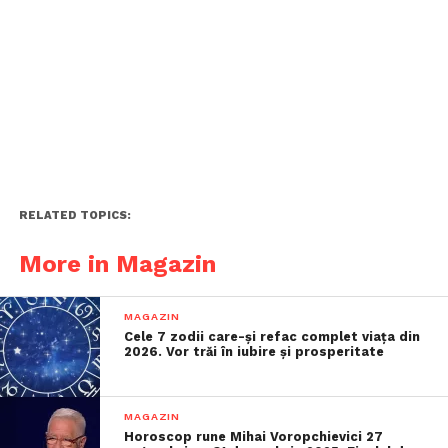
RELATED TOPICS:
More in Magazin
MAGAZIN
Cele 7 zodii care-și refac complet viața din
2026. Vor trăi în iubire și prosperitate
MAGAZIN
Horoscop rune Mihai Voropchievici 27