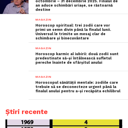
octombrie – 31 decembrie 2025. Finalul de
an aduce schimbări uriașe, se răstoarnă
destine
MAGAZIN
Horoscop spiritual: trei zodii care vor
primi un semn divin până la finalul lunii.
Universul le trimite un mesaj clar de
schimbare și binecuvântare
MAGAZIN
Horoscop karmic al iubirii: două zodii sunt
predestinate să-și întâlnească sufletul
pereche înainte de sfârșitul anului
MAGAZIN
Horoscopul sănătății mentale: zodiile care
trebuie să se deconecteze urgent până la
finalul anului pentru a-și recăpăta echilibrul
Știri recente