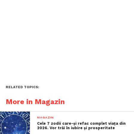
RELATED TOPICS:
More in Magazin
MAGAZIN
Cele 7 zodii care-și refac complet viața din
2026. Vor trăi în iubire și prosperitate