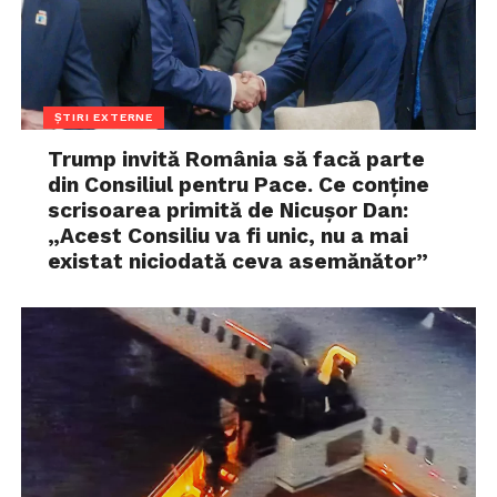
ȘTIRI EXTERNE
Trump invită România să facă parte
din Consiliul pentru Pace. Ce conține
scrisoarea primită de Nicușor Dan:
„Acest Consiliu va fi unic, nu a mai
existat niciodată ceva asemănător”