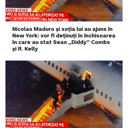
ȘTIRI EXTERNE
Nicolas Maduro și soția lui au ajuns în
New York: vor fi deținuți în închisoarea
în care au stat Sean „Diddy” Combs
și R. Kelly
ȘTIRI EXTERNE