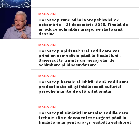
MAGAZIN
Horoscop rune Mihai Voropchievici 27
octombrie – 31 decembrie 2025. Finalul de
an aduce schimbări uriașe, se răstoarnă
destine
MAGAZIN
Horoscop spiritual: trei zodii care vor
primi un semn divin până la finalul lunii.
Universul le trimite un mesaj clar de
schimbare și binecuvântare
MAGAZIN
Horoscop karmic al iubirii: două zodii sunt
predestinate să-și întâlnească sufletul
pereche înainte de sfârșitul anului
MAGAZIN
Horoscopul sănătății mentale: zodiile care
trebuie să se deconecteze urgent până la
finalul anului pentru a-și recăpăta echilibrul