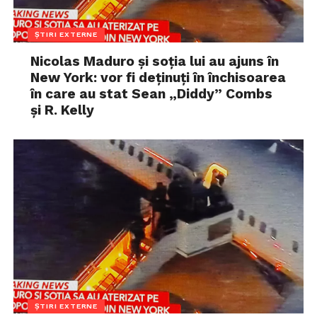
ȘTIRI EXTERNE
Nicolas Maduro și soția lui au ajuns în
New York: vor fi deținuți în închisoarea
în care au stat Sean „Diddy” Combs
și R. Kelly
ȘTIRI EXTERNE