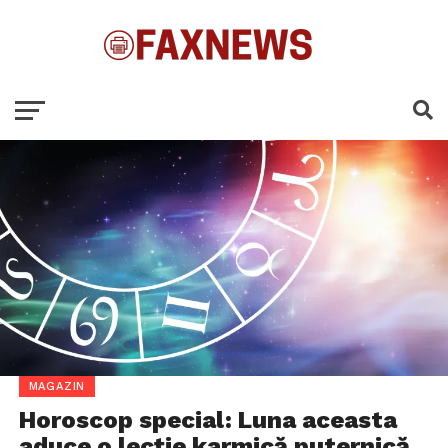
MAGAZIN
Horoscop special: Luna aceasta
aduce o lecție karmică puternică