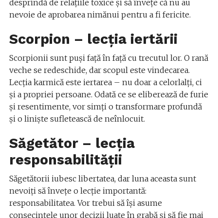
desprindă de relațiile toxice și să învețe că nu au
nevoie de aprobarea nimănui pentru a fi fericite.
Scorpion – lecția iertării
Scorpionii sunt puși față în față cu trecutul lor. O rană
veche se redeschide, dar scopul este vindecarea.
Lecția karmică este iertarea – nu doar a celorlalți, ci
și a propriei persoane. Odată ce se eliberează de furie
și resentimente, vor simți o transformare profundă
și o liniște sufletească de neînlocuit.
Săgetător – lecția
responsabilității
Săgetătorii iubesc libertatea, dar luna aceasta sunt
nevoiți să învețe o lecție importantă:
responsabilitatea. Vor trebui să își asume
consecințele unor decizii luate în grabă și să fie mai