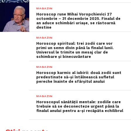
MAGAZIN
Horoscop rune Mihai Voropchievici 27
octombrie – 31 decembrie 2025. Finalul de
an aduce schimbări uriașe, se răstoarnă
destine
MAGAZIN
Horoscop spiritual: trei zodii care vor
primi un semn divin până la finalul lunii.
Universul le trimite un mesaj clar de
schimbare și binecuvântare
MAGAZIN
Horoscop karmic al iubirii: două zodii sunt
predestinate să-și întâlnească sufletul
pereche înainte de sfârșitul anului
MAGAZIN
Horoscopul sănătății mentale: zodiile care
trebuie să se deconecteze urgent până la
finalul anului pentru a-și recăpăta echilibrul