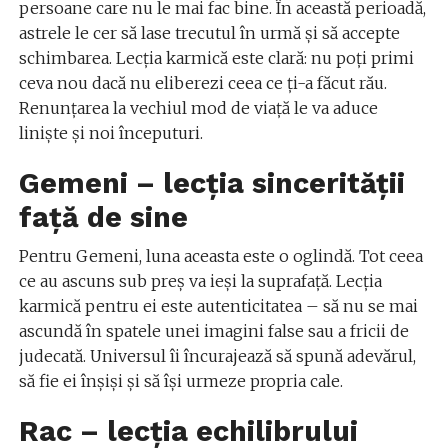
persoane care nu le mai fac bine. În această perioadă,
astrele le cer să lase trecutul în urmă și să accepte
schimbarea. Lecția karmică este clară: nu poți primi
ceva nou dacă nu eliberezi ceea ce ți-a făcut rău.
Renunțarea la vechiul mod de viață le va aduce
liniște și noi începuturi.
Gemeni – lecția sincerității
față de sine
Pentru Gemeni, luna aceasta este o oglindă. Tot ceea
ce au ascuns sub preș va ieși la suprafață. Lecția
karmică pentru ei este autenticitatea – să nu se mai
ascundă în spatele unei imagini false sau a fricii de
judecată. Universul îi încurajează să spună adevărul,
să fie ei înșiși și să își urmeze propria cale.
Rac – lecția echilibrului