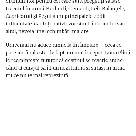
drumuri noi pentru cei care sunt pregătiți să lase
trecutul în urmă. Berbecii, Gemenii, Leii, Balanțele,
Capricornii și Peștii sunt principalele zodii
influențate, dar toți nativii vor simți, într-un fel sau
altul, nevoia unei schimbări majore.
Universul nu aduce nimic la întâmplare – ceea ce
pare un final este, de fapt, un nou început. Luna Plină
le reamintește tuturor că destinul se rescrie atunci
când ai curajul să îți urmezi inima și să lași în urmă
tot ce nu te mai reprezintă.