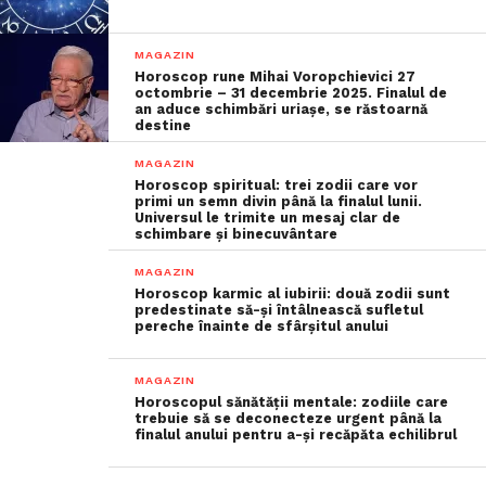
MAGAZIN
Horoscop rune Mihai Voropchievici 27
octombrie – 31 decembrie 2025. Finalul de
an aduce schimbări uriașe, se răstoarnă
destine
MAGAZIN
Horoscop spiritual: trei zodii care vor
primi un semn divin până la finalul lunii.
Universul le trimite un mesaj clar de
schimbare și binecuvântare
MAGAZIN
Horoscop karmic al iubirii: două zodii sunt
predestinate să-și întâlnească sufletul
pereche înainte de sfârșitul anului
MAGAZIN
Horoscopul sănătății mentale: zodiile care
trebuie să se deconecteze urgent până la
finalul anului pentru a-și recăpăta echilibrul