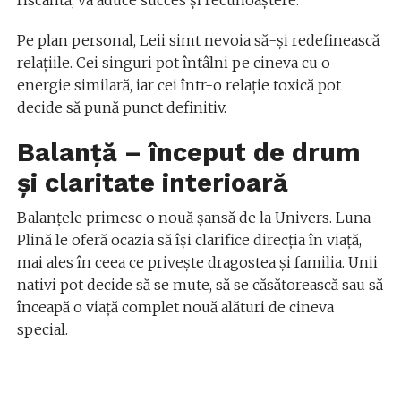
riscantă, va aduce succes și recunoaștere.
Pe plan personal, Leii simt nevoia să-și redefinească
relațiile. Cei singuri pot întâlni pe cineva cu o
energie similară, iar cei într-o relație toxică pot
decide să pună punct definitiv.
Balanță – început de drum
și claritate interioară
Balanțele primesc o nouă șansă de la Univers. Luna
Plină le oferă ocazia să își clarifice direcția în viață,
mai ales în ceea ce privește dragostea și familia. Unii
nativi pot decide să se mute, să se căsătorească sau să
înceapă o viață complet nouă alături de cineva
special.