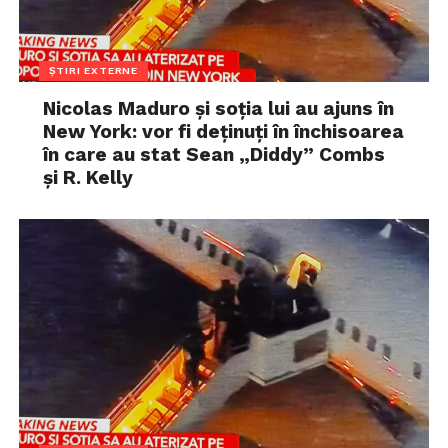
ȘTIRI EXTERNE
Nicolas Maduro și soția lui au ajuns în
New York: vor fi deținuți în închisoarea
în care au stat Sean „Diddy” Combs
și R. Kelly