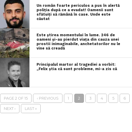
Un român foarte periculos a pus în alertă
poliția după ce a evadat! Oamenii sunt
sfătuiți să rămână în case. Unde este
căutat
Este știrea momentului în lume. 246 de
oameni și-au pierdut viața din cauza unei
prostii inimaginabile, anchetatorilor nu le
vine să creadă
Principalul martor al tragediei a vorbit:
„Felix știa că sunt probleme, mi-a zis că
PAGE 2 OF 15
‹ PREVIOUS
1
2
3
4
5
6
NEXT ›
LAST »