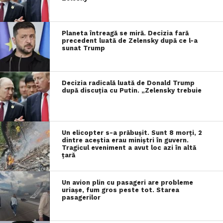
Planeta întreagă se miră. Decizia fară
precedent luată de Zelensky după ce l-a
sunat Trump
Decizia radicală luată de Donald Trump
după discuția cu Putin. „Zelensky trebuie
Un elicopter s-a prăbușit. Sunt 8 morți, 2
dintre aceștia erau miniștri în guvern.
Tragicul eveniment a avut loc azi în altă
țară
Un avion plin cu pasageri are probleme
uriașe, fum gros peste tot. Starea
pasagerilor