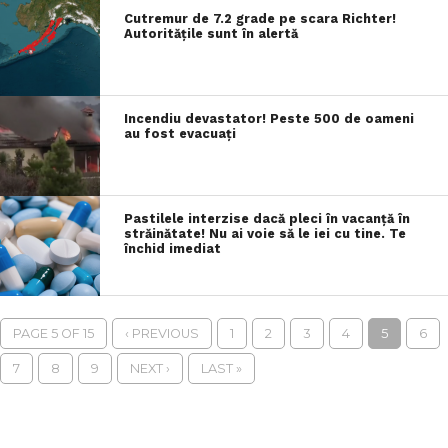
Cutremur de 7.2 grade pe scara Richter!
Autoritățile sunt în alertă
Incendiu devastator! Peste 500 de oameni
au fost evacuați
Pastilele interzise dacă pleci în vacanță în
străinătate! Nu ai voie să le iei cu tine. Te
închid imediat
PAGE 5 OF 15
‹ PREVIOUS
1
2
3
4
5
6
7
8
9
NEXT ›
LAST »