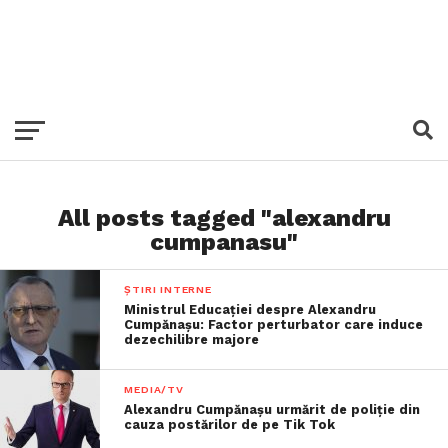
All posts tagged "alexandru
cumpanasu"
ȘTIRI INTERNE
Ministrul Educației despre Alexandru
Cumpănașu: Factor perturbator care induce
dezechilibre majore
MEDIA/TV
Alexandru Cumpănașu urmărit de poliție din
cauza postărilor de pe Tik Tok