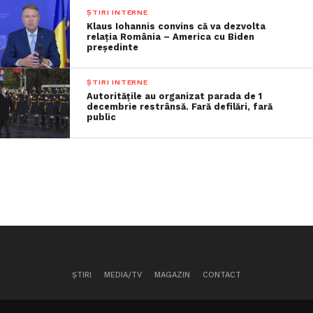
ȘTIRI INTERNE
Klaus Iohannis convins că va dezvolta
relația România – America cu Biden
președinte
ȘTIRI INTERNE
Autoritățile au organizat parada de 1
decembrie restrânsă. Fară defilări, fară
public
ȘTIRI
MEDIA/TV
MAGAZIN
CONTACT