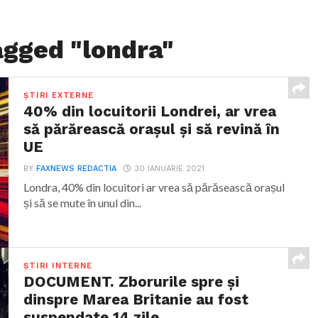
agged "londra"
ȘTIRI EXTERNE
40% din locuitorii Londrei, ar vrea
să părărească orașul și să revină în
UE
BY
FAXNEWS REDACTIA
30 IANUARIE 2021
Londra, 40% din locuitori ar vrea să părăsească orașul
și să se mute în unul din...
ȘTIRI INTERNE
DOCUMENT. Zborurile spre și
dinspre Marea Britanie au fost
suspendate 14 zile