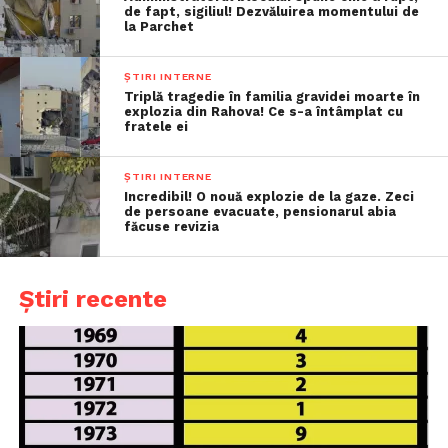
de fapt, sigiliul! Dezvăluirea momentului de
la Parchet
ȘTIRI INTERNE
Triplă tragedie în familia gravidei moarte în
explozia din Rahova! Ce s-a întâmplat cu
fratele ei
ȘTIRI INTERNE
Incredibil! O nouă explozie de la gaze. Zeci
de persoane evacuate, pensionarul abia
făcuse revizia
Știri recente