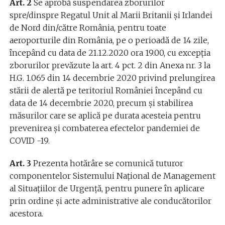
Art. 2
Se aprobă suspendarea zborurilor
spre/dinspre Regatul Unit al Marii Britanii și Irlandei
de Nord din/către România, pentru toate
aeroporturile din România, pe o perioadă de 14 zile,
începând cu data de 21.12.2020 ora 19.00, cu excepția
zborurilor prevăzute la art. 4 pct. 2 din Anexa nr. 3 la
H.G. 1.065 din 14 decembrie 2020 privind prelungirea
stării de alertă pe teritoriul României începând cu
data de 14 decembrie 2020, precum și stabilirea
măsurilor care se aplică pe durata acesteia pentru
prevenirea și combaterea efectelor pandemiei de
COVID -19.
Art. 3
Prezenta hotărâre se comunică tuturor
componentelor Sistemului Național de Management
al Situațiilor de Urgență, pentru punere în aplicare
prin ordine și acte administrative ale conducătorilor
acestora.