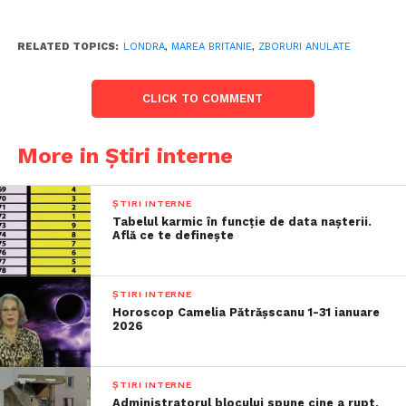
RELATED TOPICS:
LONDRA
,
MAREA BRITANIE
,
ZBORURI ANULATE
CLICK TO COMMENT
More in Știri interne
ȘTIRI INTERNE
Tabelul karmic în funcție de data nașterii.
Află ce te definește
ȘTIRI INTERNE
Horoscop Camelia Pătrășscanu 1-31 ianuare
2026
ȘTIRI INTERNE
Administratorul blocului spune cine a rupt,