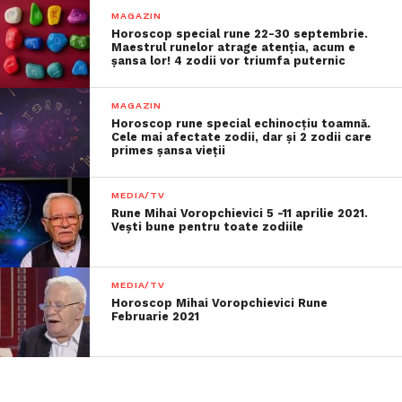
MAGAZIN
Horoscop special rune 22-30 septembrie.
Maestrul runelor atrage atenția, acum e
șansa lor! 4 zodii vor triumfa puternic
MAGAZIN
Horoscop rune special echinocțiu toamnă.
Cele mai afectate zodii, dar și 2 zodii care
primes șansa vieții
MEDIA/TV
Rune Mihai Voropchievici 5 -11 aprilie 2021.
Vești bune pentru toate zodiile
MEDIA/TV
Horoscop Mihai Voropchievici Rune
Februarie 2021