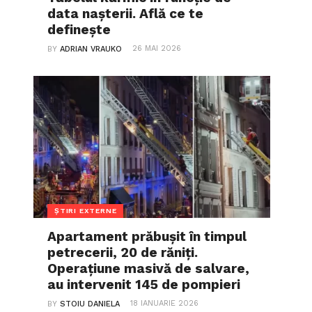
data nașterii. Află ce te
definește
26 MAI 2026
BY
ADRIAN VRAUKO
ȘTIRI EXTERNE
Apartament prăbușit în timpul
petrecerii, 20 de răniți.
Operațiune masivă de salvare,
au intervenit 145 de pompieri
18 IANUARIE 2026
BY
STOIU DANIELA