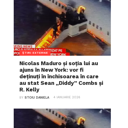
ȘTIRI EXTERNE
Nicolas Maduro și soția lui au
ajuns în New York: vor fi
deținuți în închisoarea în care
au stat Sean „Diddy” Combs și
R. Kelly
4 IANUARIE 2026
BY
STOIU DANIELA