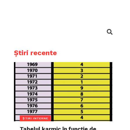
Știri recente
ȘTIRI INTERNE
Tabelul karmic în funcție de