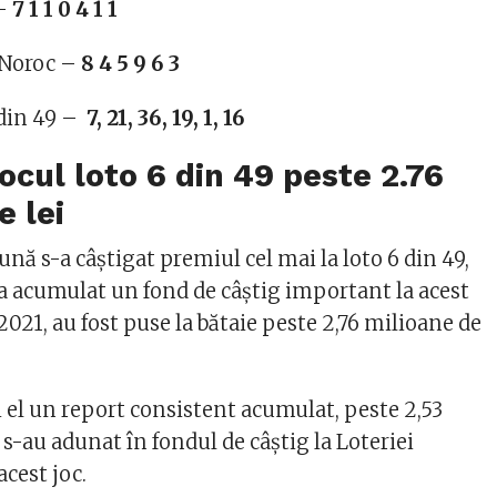
 –
7 1 1 0 4 1 1
 Noroc –
8 4 5 9 6 3
 din 49 –
7, 21, 36, 19, 1, 16
jocul loto 6 din 49 peste 2.76
e lei
nă s-a câștigat premiul cel mai la loto 6 din 49,
 acumulat un fond de câștig important la acest
 2021, au fost puse la bătaie peste 2,76 milioane de
i el un report consistent acumulat, peste 2,53
s-au adunat în fondul de câștig la Loteriei
cest joc.