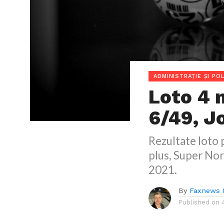
ADMINISTRAȚIE ȘI POL
Loto 4 
6/49, J
Rezultate loto 
plus, Super Nor
2021.
By
Faxnews 
Published on