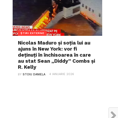
ȘTIRI EXTERNE
Nicolas Maduro și soția lui au
ajuns în New York: vor fi
deținuți în închisoarea în care
au stat Sean „Diddy” Combs și
R. Kelly
4 IANUARIE 2026
BY
STOIU DANIELA