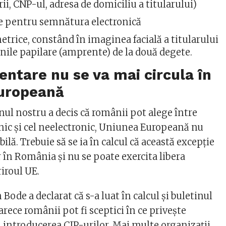
rii, CNP-ul, adresa de domiciliu a titularului)
le pentru semnătura electronică
etrice, constând în imaginea facială a titularului
nile papilare (amprente) de la două degete.
ntare nu se va mai circula în
uropeană
nul nostru a decis că românii pot alege între
onic și cel neelectronic, Uniunea Europeană nu
bilă. Trebuie să se ia în calcul că această excepție
r în România și nu se poate exercita libera
riroul UE.
 Bode a declarat că s-a luat în calcul și buletinul
rece românii pot fi sceptici în ce privește
introducerea CIP-urilor. Mai multe organizații