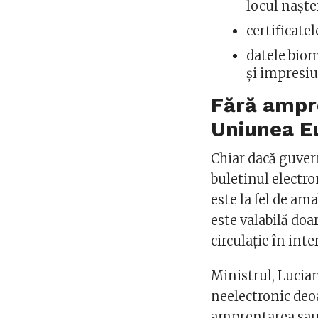
locul naște
certificate
datele biom
și impresiu
Fără ampre
Uniunea E
Chiar dacă guver
buletinul electr
este la fel de ama
este valabilă doa
circulație în inte
Ministrul, Lucian
neelectronic deoa
amprentarea sau 