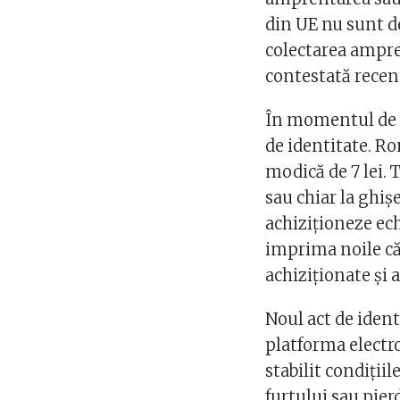
din UE nu sunt d
colectarea ampre
contestată recent
În momentul de f
de identitate. R
modică de 7 lei.
sau chiar la ghiș
achiziționeze ech
imprima noile căr
achiziționate și
Noul act de ident
platforma electr
stabilit condițiil
furtului sau pierd