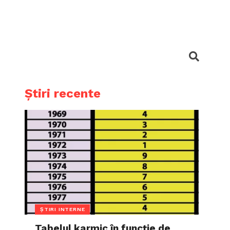
Știri recente
ȘTIRI INTERNE
Tabelul karmic în funcție de