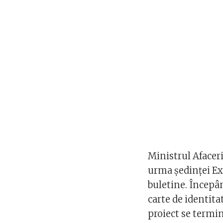
Ministrul Afaceri
urma ședinței Exe
buletine. Începâ
carte de identita
proiect se termi