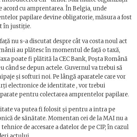
e acord cu amprentarea. În Belgia, unde
ntelor papilare devine obligatorie, măsura a fost
 în justiție.
ață nu s-a discutat despre cât va costa noul act
omânii au plătesc în momentul de față o taxă,
 Taxa poate fi plătită la CEC Bank, Poșta Română
eu când se depun actele. Guvernul va trebui să
ipaje și softuri noi. Pe lângă aparatele care vor
ți electronice de identitate , vor trebui
 aparate pentru colectarea amprentelor papilare.
itate va putea fi folosit și pentru a intra pe
onică de sănătate. Momentan cei de la MAI nu a
e tehnice de accesare a datelor de pe CIP, în cazul
eri actului.