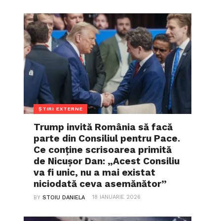
ȘTIRI EXTERNE
Trump invită România să facă
parte din Consiliul pentru Pace.
Ce conține scrisoarea primită
de Nicușor Dan: „Acest Consiliu
va fi unic, nu a mai existat
niciodată ceva asemănător”
18 IANUARIE 2026
BY
STOIU DANIELA