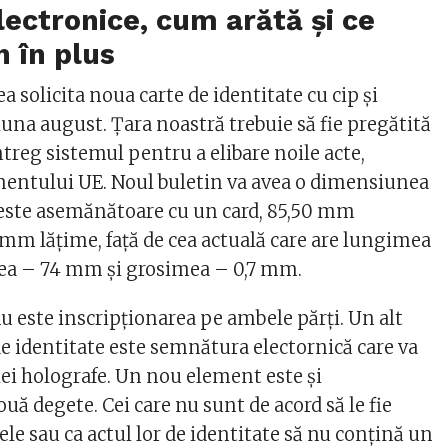
lectronice, cum arătă și ce
n în plus
 solicita noua carte de identitate cu cip și
una august. Țara noastră trebuie să fie pregătită
treg sistemul pentru a elibare noile acte,
entului UE. Noul buletin va avea o dimensiunea
 este asemănătoare cu un card, 85,50 mm
 mm lățime, față de cea actuală care are lungimea
ea – 74 mm și grosimea – 0,7 mm.
nu este inscripționarea pe ambele părți. Un alt
 de identitate este semnătura electornică care va
lei holografe. Un nou element este și
ă degete. Cei care nu sunt de acord să le fie
e sau ca actul lor de identitate să nu conțină un