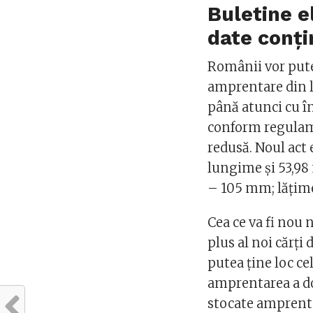
Buletine e
date conți
Românii vor putea
amprentare din l
până atunci cu în
conform regulam
redusă. Noul act
lungime și 53,98
– 105 mm; lăţim
Cea ce va fi nou 
plus al noi cărți
putea ține loc ce
amprentarea a dou
stocate amprentel