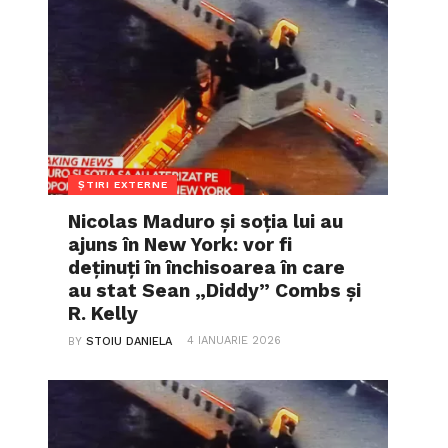
ȘTIRI EXTERNE
Nicolas Maduro și soția lui au
ajuns în New York: vor fi
deținuți în închisoarea în care
au stat Sean „Diddy” Combs și
R. Kelly
4 IANUARIE 2026
BY
STOIU DANIELA