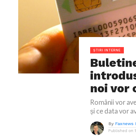
ȘTIRI INTERNE
Buletine
introdu
noi vor
Românii vor ave
și ce data vor a
By
Faxnews 
Published on