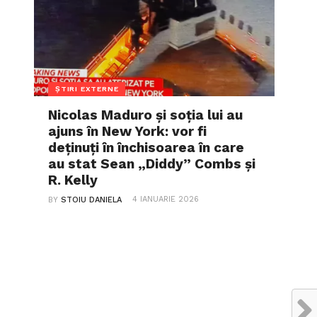
ȘTIRI EXTERNE
Nicolas Maduro și soția lui au
ajuns în New York: vor fi
deținuți în închisoarea în care
au stat Sean „Diddy” Combs și
R. Kelly
4 IANUARIE 2026
BY
STOIU DANIELA