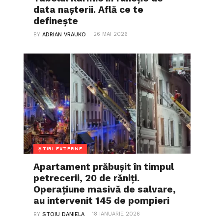
data nașterii. Află ce te
definește
26 MAI 2026
BY
ADRIAN VRAUKO
ȘTIRI EXTERNE
Apartament prăbușit în timpul
petrecerii, 20 de răniți.
Operațiune masivă de salvare,
au intervenit 145 de pompieri
18 IANUARIE 2026
BY
STOIU DANIELA