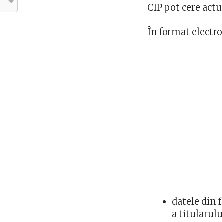
CIP pot cere actu
În format electro
datele din 
a titularul