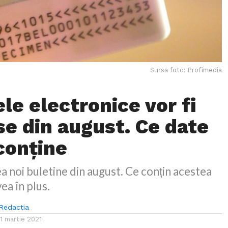
Sursa foto: Profimedia
le electronice vor fi
se din august. Ce date
 conține
a noi buletine din august. Ce conțin acestea
vea în plus.
Redactia
11 martie 2021