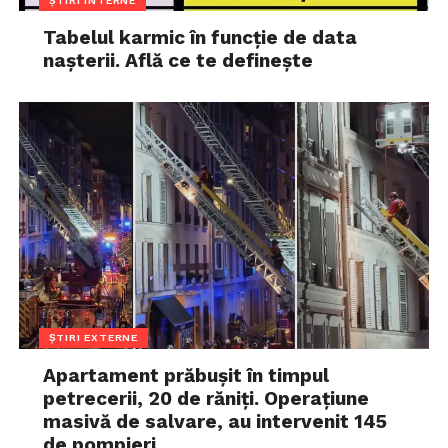
ȘTIRI INTERNE
Tabelul karmic în funcție de data
nașterii. Află ce te definește
ȘTIRI EXTERNE
Apartament prăbușit în timpul
petrecerii, 20 de răniți. Operațiune
masivă de salvare, au intervenit 145
de pompieri