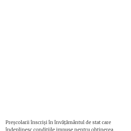
Preșcolarii înscriși în învățământul de stat care
îndeplinesc condițiile impuse pentru obținerea