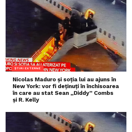
ȘTIRI EXTERNE
Nicolas Maduro și soția lui au ajuns în
New York: vor fi deținuți în închisoarea
în care au stat Sean „Diddy” Combs
și R. Kelly