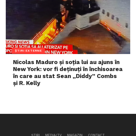
ȘTIRI EXTERNE
Nicolas Maduro și soția lui au ajuns în
New York: vor fi deținuți în închisoarea
în care au stat Sean „Diddy” Combs
și R. Kelly
ȘTIRI
MEDIA/TV
MAGAZIN
CONTACT