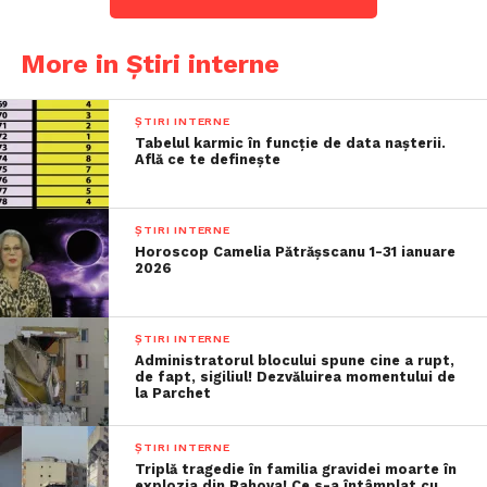
More in Știri interne
ȘTIRI INTERNE
Tabelul karmic în funcție de data nașterii.
Află ce te definește
ȘTIRI INTERNE
Horoscop Camelia Pătrășscanu 1-31 ianuare
2026
ȘTIRI INTERNE
Administratorul blocului spune cine a rupt,
de fapt, sigiliul! Dezvăluirea momentului de
la Parchet
ȘTIRI INTERNE
Triplă tragedie în familia gravidei moarte în
explozia din Rahova! Ce s-a întâmplat cu