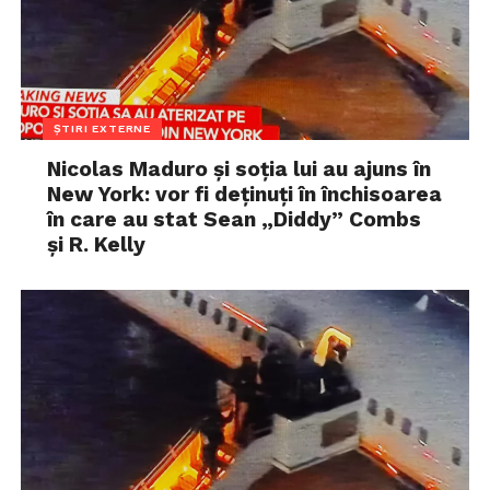
ȘTIRI EXTERNE
Nicolas Maduro și soția lui au ajuns în
New York: vor fi deținuți în închisoarea
în care au stat Sean „Diddy” Combs
și R. Kelly