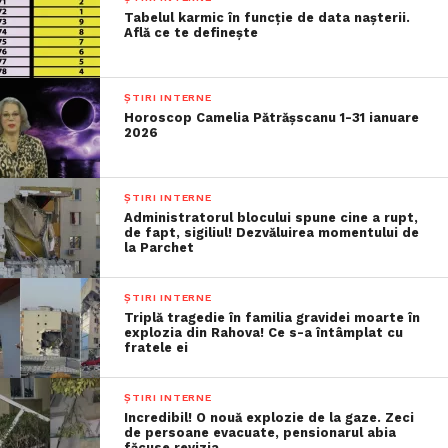
Tabelul karmic în funcție de data nașterii.
Află ce te definește
ȘTIRI INTERNE
Horoscop Camelia Pătrășscanu 1-31 ianuare
2026
ȘTIRI INTERNE
Administratorul blocului spune cine a rupt,
de fapt, sigiliul! Dezvăluirea momentului de
la Parchet
ȘTIRI INTERNE
Triplă tragedie în familia gravidei moarte în
explozia din Rahova! Ce s-a întâmplat cu
fratele ei
ȘTIRI INTERNE
Incredibil! O nouă explozie de la gaze. Zeci
de persoane evacuate, pensionarul abia
făcuse revizia