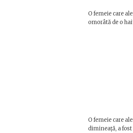
O femeie care ale
omorâtă de o hait
O femeie care al
dimineaţă, a fos