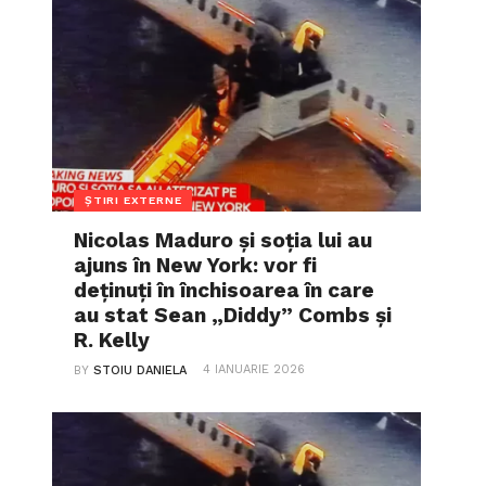
ȘTIRI EXTERNE
Nicolas Maduro și soția lui au
ajuns în New York: vor fi
deținuți în închisoarea în care
au stat Sean „Diddy” Combs și
R. Kelly
4 IANUARIE 2026
BY
STOIU DANIELA