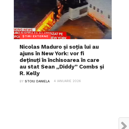
ȘTIRI EXTERNE
Nicolas Maduro și soția lui au
ajuns în New York: vor fi
deținuți în închisoarea în care
au stat Sean „Diddy” Combs și
R. Kelly
4 IANUARIE 2026
BY
STOIU DANIELA