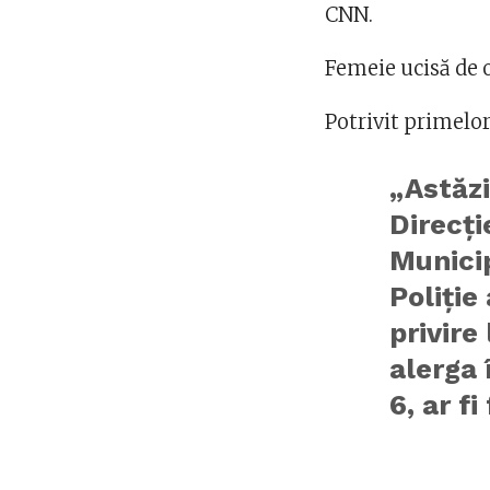
CNN.
Femeie ucisă de o
Potrivit primelor
„Astăzi
Direcți
Municip
Poliție 
privire
alerga 
6, ar f