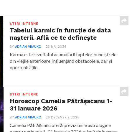
ȘTIRI INTERNE
Tabelul karmic în funcție de data
nașterii. Află ce te definește
BY
ADRIAN VRAUKO
26 MAI 2026
Karma este rezultatul acumulării faptelor bune și rele
din viețile anterioare, influențând obstacolele, dar și
oportunitățile...
ȘTIRI INTERNE
Horoscop Camelia Pătrășscanu 1-
31 ianuare 2026
BY
ADRIAN VRAUKO
26 DECEMBRIE 2025
Camelia Pătrășcanu oferă previziunile astrologice
pentru perioada 1–31 ianuarie 2026, o lună de început