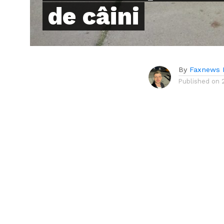
de câini
By
Faxnews 
Published on