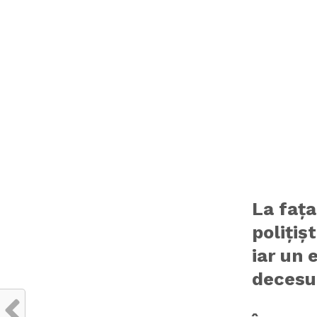
La fața
polițiș
iar un 
decesu