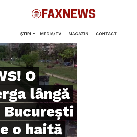
ȘTIRI
MEDIA/TV
MAGAZIN
CONTACT
S! O
erga lângă
n Bucureşti
e o haită