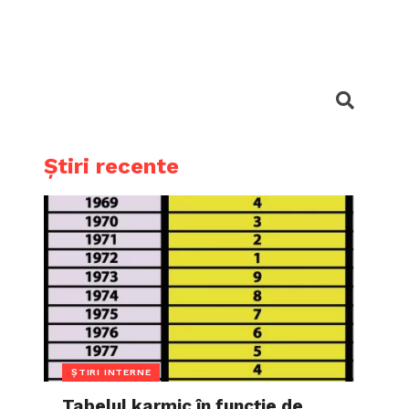
Știri recente
ȘTIRI INTERNE
Tabelul karmic în funcție de