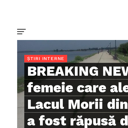
ȘTIRI INTERNE
BREAKING NEW
femeie care al
Lacul Morii di
a fost răpusă d