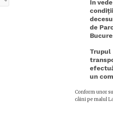
În vede
condiți
decesul
de Parc
Bucureș
Trupul 
transpo
efectuă
un comu
Conform unor surs
câini pe malul La