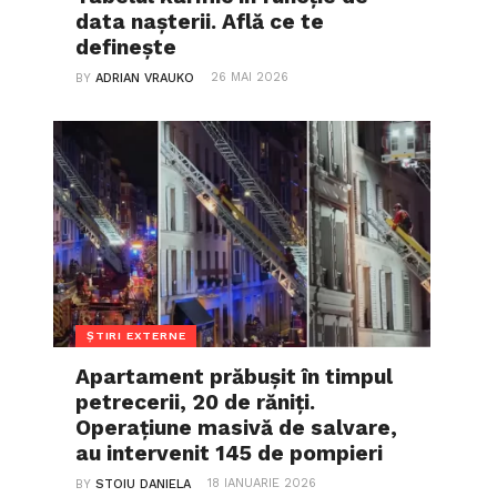
data nașterii. Află ce te
definește
26 MAI 2026
BY
ADRIAN VRAUKO
ȘTIRI EXTERNE
Apartament prăbușit în timpul
petrecerii, 20 de răniți.
Operațiune masivă de salvare,
au intervenit 145 de pompieri
18 IANUARIE 2026
BY
STOIU DANIELA