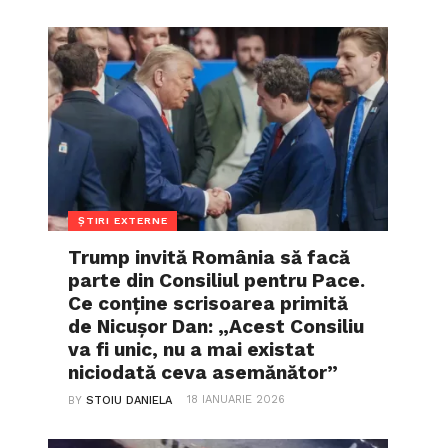
ȘTIRI EXTERNE
Trump invită România să facă
parte din Consiliul pentru Pace.
Ce conține scrisoarea primită
de Nicușor Dan: „Acest Consiliu
va fi unic, nu a mai existat
niciodată ceva asemănător”
18 IANUARIE 2026
BY
STOIU DANIELA