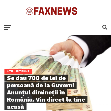
ȘTIRI INTERNE
Se dau 700 de lei de
persoană de la Guvern!
Anunţul dimineţii în
România. Vin direct la tine
acasă