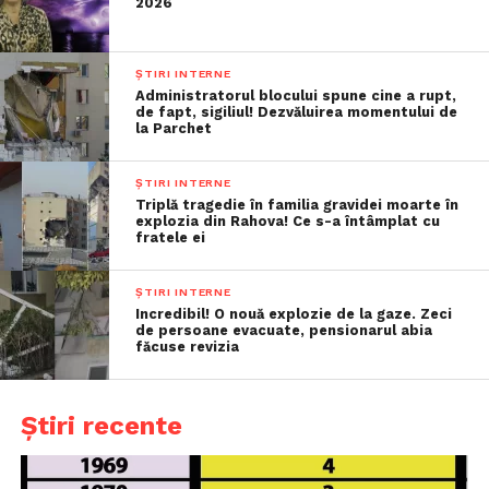
2026
ȘTIRI INTERNE
Administratorul blocului spune cine a rupt,
de fapt, sigiliul! Dezvăluirea momentului de
la Parchet
ȘTIRI INTERNE
Triplă tragedie în familia gravidei moarte în
explozia din Rahova! Ce s-a întâmplat cu
fratele ei
ȘTIRI INTERNE
Incredibil! O nouă explozie de la gaze. Zeci
de persoane evacuate, pensionarul abia
făcuse revizia
Știri recente