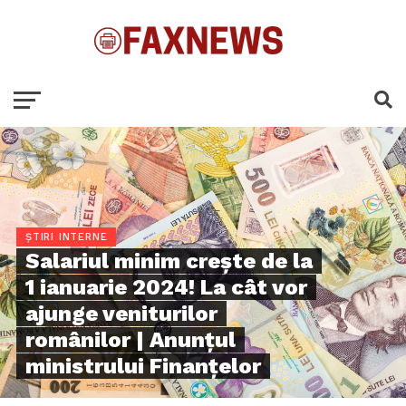
ȘTIRI INTERNE
Salariul minim crește de la
1 ianuarie 2024! La cât vor
ajunge veniturilor
românilor | Anunțul
ministrului Finanțelor