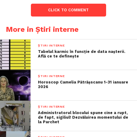
CLICK TO COMMENT
More in Știri interne
ȘTIRI INTERNE
Tabelul karmic în funcție de data nașterii.
Află ce te definește
ȘTIRI INTERNE
Horoscop Camelia Pătrășscanu 1-31 ianuare
2026
ȘTIRI INTERNE
Administratorul blocului spune cine a rupt,
de fapt, sigiliul! Dezvăluirea momentului de
la Parchet