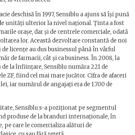
cie deschisă în 1997, Sensiblu a ajuns să îşi pună
e unităţi ulterior la nivel naţional. Ţinta a fost
arile oraşe, dar şi de centrele comerciale, odată
oltarea lor. Această dezvoltare constantă de noi
ii de licenţe au dus businessul până în vârful
măr de farmacii, cât şi ca business. În 2008, la
 de la înfiinţare, Sensiblu număra 221 de
le ZF, fiind cel mai mare jucător. Cifra de afaceri
lei, iar numărul de angajaţi era de 1.700 de
itate, Sensiblu s-a poziţionat pe segmentul
 produse de la branduri internaţionale, în
, pe care le comercializa alături de
sice, cu sau fără reţetă.