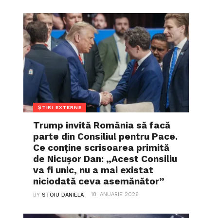
ȘTIRI EXTERNE
Trump invită România să facă
parte din Consiliul pentru Pace.
Ce conține scrisoarea primită
de Nicușor Dan: „Acest Consiliu
va fi unic, nu a mai existat
niciodată ceva asemănător”
18 IANUARIE 2026
BY
STOIU DANIELA