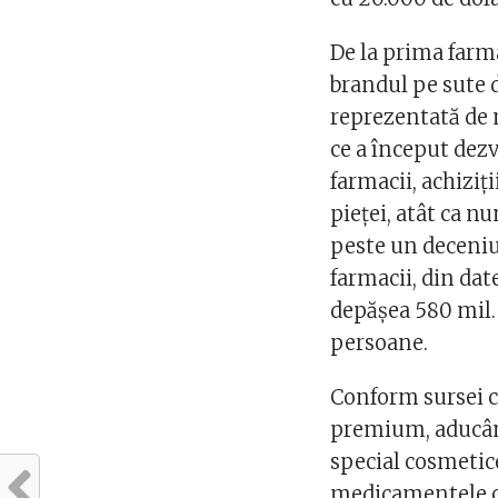
De la prima farma
brandul pe sute d
reprezentată de m
ce a început dezv
farmacii, achiziţ
pieţei, atât ca nu
peste un deceniu
farmacii, din date
depăşea 580 mil. 
persoane.
Conform sursei c
premium, aducând
special cosmetice
medicamentele cla