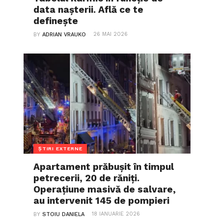
data nașterii. Află ce te
definește
26 MAI 2026
BY
ADRIAN VRAUKO
ȘTIRI EXTERNE
Apartament prăbușit în timpul
petrecerii, 20 de răniți.
Operațiune masivă de salvare,
au intervenit 145 de pompieri
18 IANUARIE 2026
BY
STOIU DANIELA