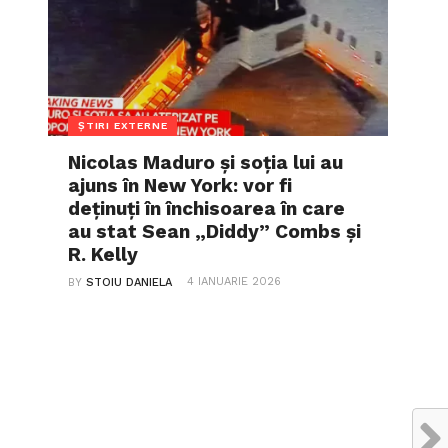
ȘTIRI EXTERNE
Nicolas Maduro și soția lui au
ajuns în New York: vor fi
deținuți în închisoarea în care
au stat Sean „Diddy” Combs și
R. Kelly
4 IANUARIE 2026
BY
STOIU DANIELA