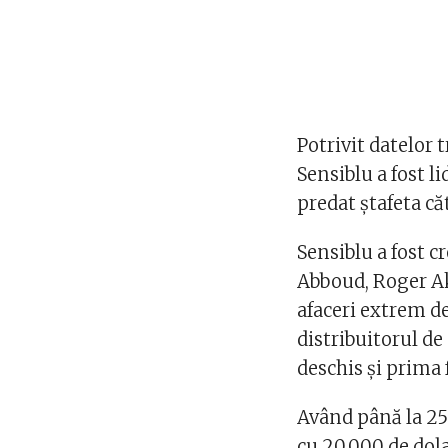
Potrivit datelor
Sensiblu a fost li
predat ştafeta că
Sensiblu a fost c
Abboud, Roger Ak
afaceri extrem de 
distribuitorul d
deschis şi prima
Având până la 25 
cu 20.000 de dola