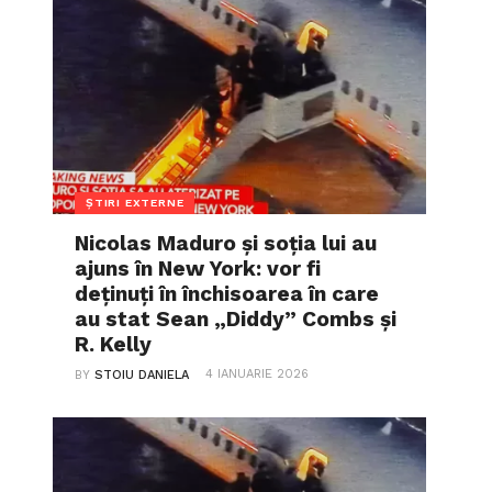
ȘTIRI EXTERNE
Nicolas Maduro și soția lui au
ajuns în New York: vor fi
deținuți în închisoarea în care
au stat Sean „Diddy” Combs și
R. Kelly
4 IANUARIE 2026
BY
STOIU DANIELA