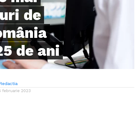
uri de
România
25 de ani
Redactia
5 februarie 2023