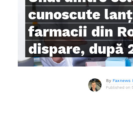
cunoscute lanț
farmacii din 
dispare, după 
By
Faxnews 
Published on