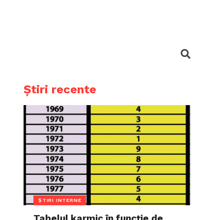
Știri recente
ȘTIRI INTERNE
Tabelul karmic în funcție de