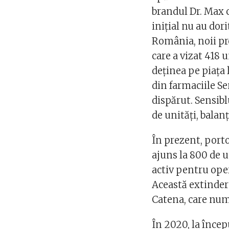
brandul Dr. Max c
iniţial nu au dor
România, noii pr
care a vizat 418 u
deţinea pe piaţa 
din farmaciile Se
dispărut. Sensib
de unităţi, balan
În prezent, port
ajuns la 800 de u
activ pentru oper
Această extindere
Catena, care numă
În 2020, la încep