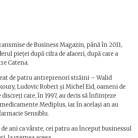
 transmise de Business Magazin, până în 2011,
derul pieţei după cifra de afaceri, după care a
tre Catena.
reat de patru antreprenori străini – Walid
oury, Ludovic Robert şi Michel Eid, oameni de
discreţi care, în 1997, au decis să înfiinţeze
e medicamente Mediplus, iar în acelaşi an au
 farmacie Sensiblu.
de ani ca vârste, cei patru au început businessul
ri, la vremea aceea.