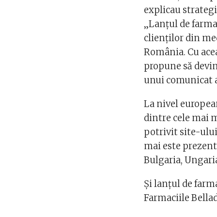
explicau strategi
„Lanţul de farma
clienţilor din me
România. Cu acea
propune să devină
unui comunicat a
La nivel european
dintre cele mai m
potrivit site-ul
mai este prezent î
Bulgaria, Ungari
Şi lanțul de far
Farmaciile Bella