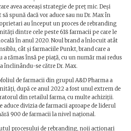
are avea aceeaşi strategie de preţ mic. Deşi
it să spună dacă vor aduce sau nu Dr. Max în
oprietari au început un proces de rebranding
nităţi dintre cele peste 618 farmacii pe care le
locală în anul 2020. Noul brand a înlocuit atât
nsiblu, cât şi farmaciile Punkt, brand care a
lu a rămas însă pe piaţă, cu un număr mai redus
ţa înclinându-se către Dr. Max.
ofoliul de farmacii din grupul A&D Pharma a
nităţi, după ce anul 2022 a fost unul extrem de
atorul din retailul farma, cu multe achiziţii.
 aduce divizia de farmacii aproape de liderul
ră 900 de farmacii la nivel naţional.
utul procesului de rebranding, noii acţionari