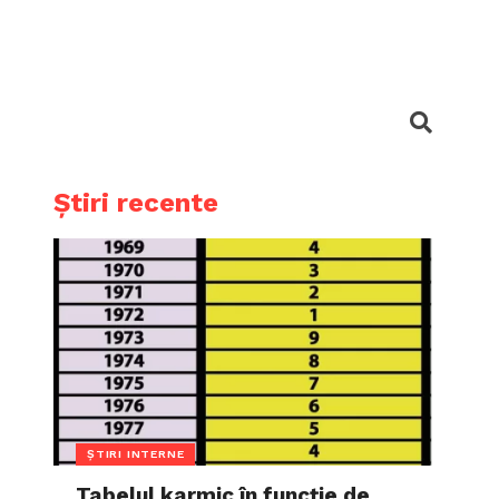
Știri recente
ȘTIRI INTERNE
Tabelul karmic în funcție de