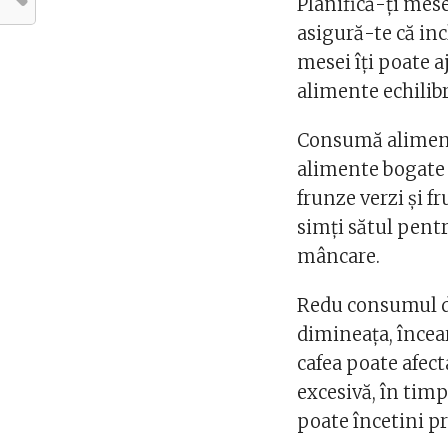
Planifică-ți mese
asigură-te că inc
mesei îți poate aj
alimente echilibr
Consumă alimente
alimente bogate î
frunze verzi și fr
simți sătul pentr
mâncare.
Redu consumul de 
dimineața, încea
cafea poate afec
excesivă, în timp
poate încetini pr