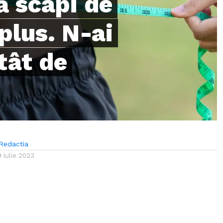
ă scapi de
plus. N-ai
atât de
Redactia
9 iulie 2023