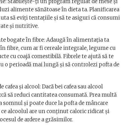
le: Stabilește-ți un program regulat de mese și
luzi alimente sănătoase în dieta ta. Planificarea
uta să eviți tentațiile și să te asiguri că consumi
ate și nutritive.
 bogate în fibre: Adaugă în alimentația ta
n fibre, cum ar fi cereale integrale, legume cu
ucte cu coajă comestibilă. Fibrele te ajută să te
u o perioadă mai lungă și să controlezi pofta de
cafea și alcool: Dacă bei cafea sau alcool
rcă să reduci cantitatea consumată. Prea multă
ta somnul și poate duce la pofta de mâncare
 ce alcoolul are un conținut caloric ridicat și
ocesul de ardere a grăsimilor.