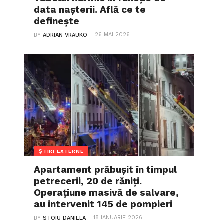
data nașterii. Află ce te
definește
26 MAI 2026
BY
ADRIAN VRAUKO
ȘTIRI EXTERNE
Apartament prăbușit în timpul
petrecerii, 20 de răniți.
Operațiune masivă de salvare,
au intervenit 145 de pompieri
18 IANUARIE 2026
BY
STOIU DANIELA