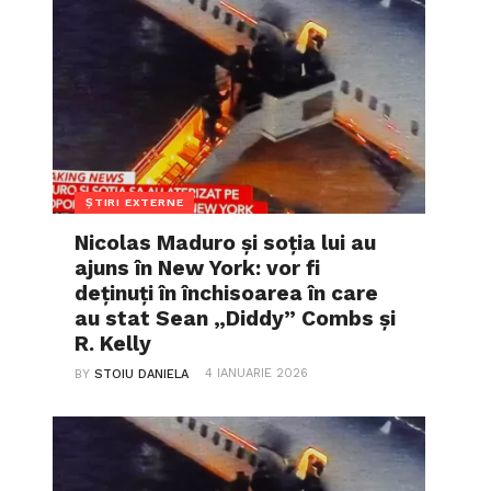
ȘTIRI EXTERNE
Nicolas Maduro și soția lui au
ajuns în New York: vor fi
deținuți în închisoarea în care
au stat Sean „Diddy” Combs și
R. Kelly
4 IANUARIE 2026
BY
STOIU DANIELA