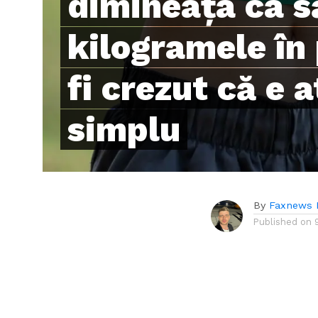
dimineața ca s
kilogramele în 
fi crezut că e 
simplu
By
Faxnews 
Published on