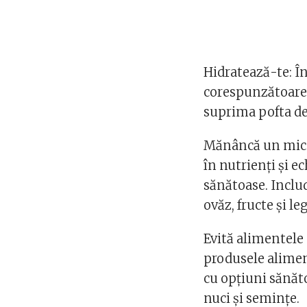
Hidratează-te: Î
corespunzătoare 
suprima pofta d
Mănâncă un mic 
în nutrienți și e
sănătoase. Inclu
ovăz, fructe și l
Evită alimentele 
produsele aliment
cu opțiuni sănăt
nuci și semințe.