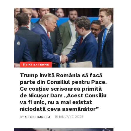
ȘTIRI EXTERNE
Trump invită România să facă
parte din Consiliul pentru Pace.
Ce conține scrisoarea primită
de Nicușor Dan: „Acest Consiliu
va fi unic, nu a mai existat
niciodată ceva asemănător”
18 IANUARIE 2026
BY
STOIU DANIELA