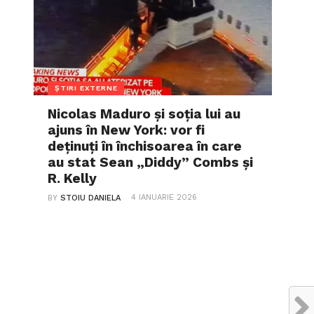
ȘTIRI EXTERNE
Nicolas Maduro și soția lui au
ajuns în New York: vor fi
deținuți în închisoarea în care
au stat Sean „Diddy” Combs și
R. Kelly
4 IANUARIE 2026
BY
STOIU DANIELA