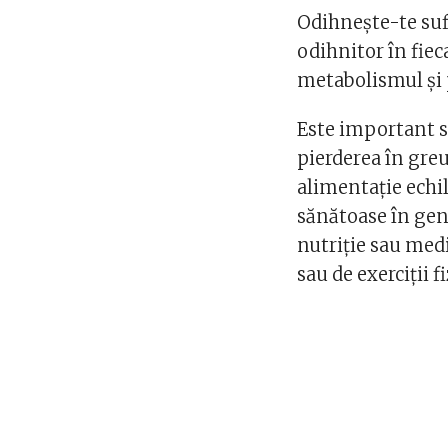
Odihnește-te suf
odihnitor în fie
metabolismul și 
Este important să
pierderea în greu
alimentație echili
sănătoase în gen
nutriție sau med
sau de exerciții fi