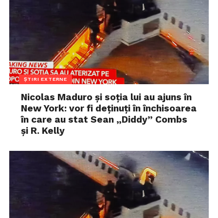
ȘTIRI EXTERNE
Nicolas Maduro și soția lui au ajuns în
New York: vor fi deținuți în închisoarea
în care au stat Sean „Diddy” Combs
și R. Kelly