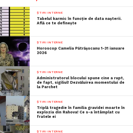
ȘTIRI INTERNE
Tabelul karmic în funcție de data nașterii.
Află ce te definește
ȘTIRI INTERNE
Horoscop Camelia Pătrășscanu 1-31 ianuare
2026
ȘTIRI INTERNE
Administratorul blocului spune cine a rupt,
de fapt, sigiliul! Dezvăluirea momentului de
la Parchet
ȘTIRI INTERNE
Triplă tragedie în familia gravidei moarte în
explozia din Rahova! Ce s-a întâmplat cu
fratele ei
ȘTIRI INTERNE