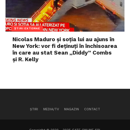
ȘTIRI EXTERNE
Nicolas Maduro și soția lui au ajuns în
New York: vor fi deținuți în închisoarea
în care au stat Sean „Diddy” Combs
și R. Kelly
ȘTIRI
MEDIA/TV
MAGAZIN
CONTACT