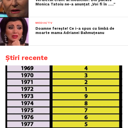
Monica Tatoiu ne-a anunțat „Voi fi în …..”
MEDIA/TV
Doamne ferește! Ce i-a spus cu limbă de
moarte mama Adrianei Bahmuțeanu
Știri recente