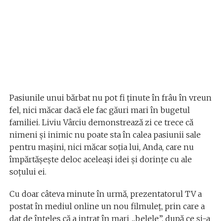
Pasiunile unui bărbat nu pot fi ținute în frâu în vreun
fel, nici măcar dacă ele fac găuri mari în bugetul
familiei. Liviu Vârciu demonstrează zi ce trece că
nimeni și inimic nu poate sta în calea pasiunii sale
pentru mașini, nici măcar soția lui, Anda, care nu
împărtășește deloc aceleași idei și dorințe cu ale
soțului ei.
Cu doar câteva minute în urmă, prezentatorul TV a
postat în mediul online un nou filmuleț, prin care a
dat de înțeles că a intrat în mari „belele”, după ce și-a