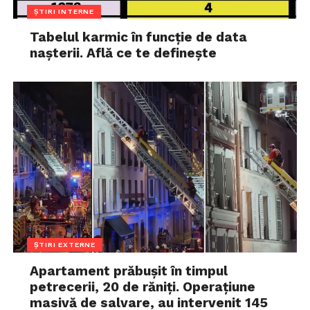
ȘTIRI INTERNE
Tabelul karmic în funcție de data
nașterii. Află ce te definește
ȘTIRI EXTERNE
Apartament prăbușit în timpul
petrecerii, 20 de răniți. Operațiune
masivă de salvare, au intervenit 145