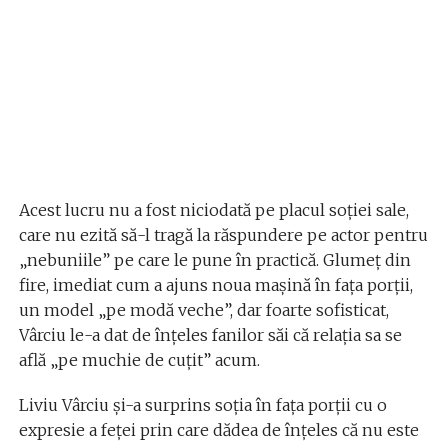
Acest lucru nu a fost niciodată pe placul soției sale,
care nu ezită să-l tragă la răspundere pe actor pentru
„nebuniile” pe care le pune în practică. Glumeț din
fire, imediat cum a ajuns noua mașină în fața porții,
un model „pe modă veche”, dar foarte sofisticat,
Vârciu le-a dat de înțeles fanilor săi că relația sa se
află „pe muchie de cuțit” acum.
Liviu Vârciu și-a surprins soția în fața porții cu o
expresie a feței prin care dădea de înțeles că nu este