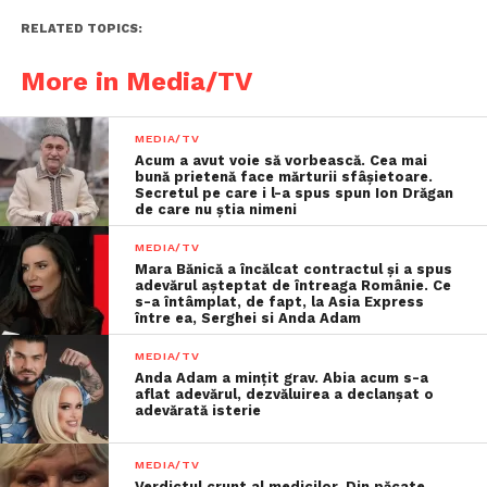
RELATED TOPICS:
More in Media/TV
MEDIA/TV
Acum a avut voie să vorbească. Cea mai
bună prietenă face mărturii sfâşietoare.
Secretul pe care i l-a spus spun Ion Drăgan
de care nu știa nimeni
MEDIA/TV
Mara Bănică a încălcat contractul și a spus
adevărul așteptat de întreaga Românie. Ce
s-a întâmplat, de fapt, la Asia Express
între ea, Serghei si Anda Adam
MEDIA/TV
Anda Adam a mințit grav. Abia acum s-a
aflat adevărul, dezvăluirea a declanșat o
adevărată isterie
MEDIA/TV
Verdictul crunt al medicilor. Din păcate