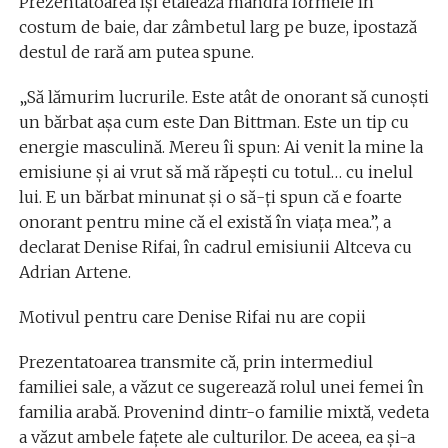
Prezentatoarea își etalează mândră formele în
costum de baie, dar zâmbetul larg pe buze, ipostază
destul de rară am putea spune.
„Să lămurim lucrurile. Este atât de onorant să cunoști
un bărbat așa cum este Dan Bittman. Este un tip cu
energie masculină. Mereu îi spun: Ai venit la mine la
emisiune și ai vrut să mă răpești cu totul… cu inelul
lui. E un bărbat minunat și o să-ți spun că e foarte
onorant pentru mine că el există în viața mea.”, a
declarat Denise Rifai, în cadrul emisiunii Altceva cu
Adrian Artene.
Motivul pentru care Denise Rifai nu are copii
Prezentatoarea transmite că, prin intermediul
familiei sale, a văzut ce sugerează rolul unei femei în
familia arabă. Provenind dintr-o familie mixtă, vedeta
a văzut ambele fațete ale culturilor. De aceea, ea și-a