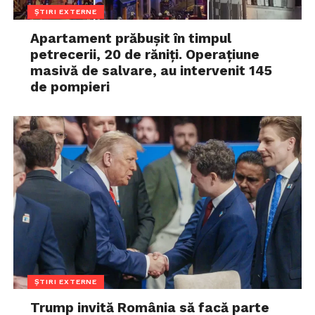
ȘTIRI EXTERNE
Apartament prăbușit în timpul
petrecerii, 20 de răniți. Operațiune
masivă de salvare, au intervenit 145
de pompieri
ȘTIRI EXTERNE
Trump invită România să facă parte