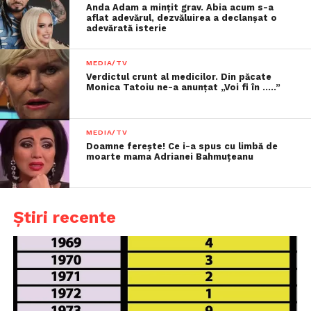
Anda Adam a mințit grav. Abia acum s-a
aflat adevărul, dezvăluirea a declanșat o
adevărată isterie
MEDIA/TV
Verdictul crunt al medicilor. Din păcate
Monica Tatoiu ne-a anunțat „Voi fi în …..”
MEDIA/TV
Doamne ferește! Ce i-a spus cu limbă de
moarte mama Adrianei Bahmuțeanu
Știri recente