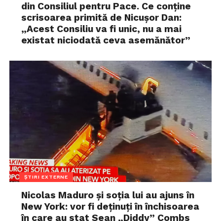
din Consiliul pentru Pace. Ce conține
scrisoarea primită de Nicușor Dan:
„Acest Consiliu va fi unic, nu a mai
existat niciodată ceva asemănător”
ȘTIRI EXTERNE
Nicolas Maduro și soția lui au ajuns în
New York: vor fi deținuți în închisoarea
în care au stat Sean „Diddy” Combs