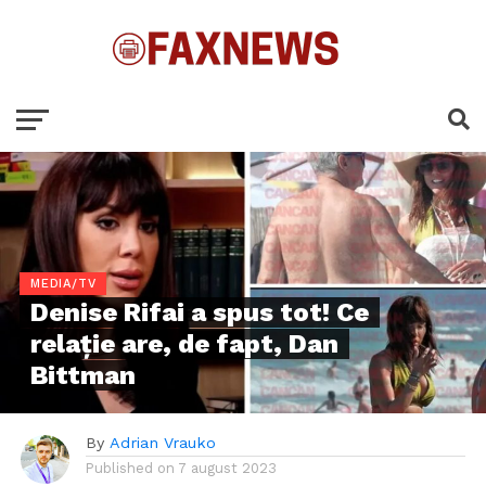
MEDIA/TV
Denise Rifai a spus tot! Ce
relație are, de fapt, Dan
Bittman
By
Adrian Vrauko
Published on
7 august 2023