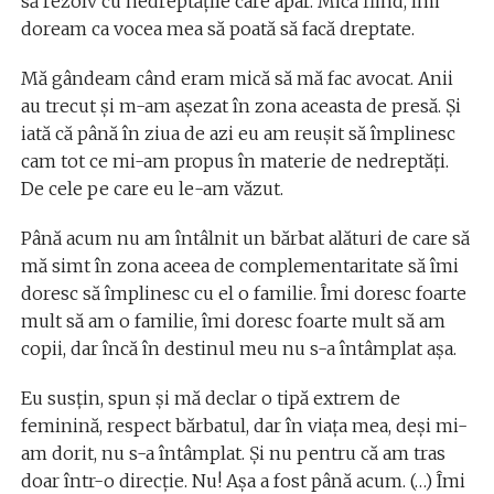
să rezolv cu nedreptățile care apar. Mică fiind, îmi
doream ca vocea mea să poată să facă dreptate.
Mă gândeam când eram mică să mă fac avocat. Anii
au trecut și m-am așezat în zona aceasta de presă. Și
iată că până în ziua de azi eu am reușit să împlinesc
cam tot ce mi-am propus în materie de nedreptăți.
De cele pe care eu le-am văzut.
Până acum nu am întâlnit un bărbat alături de care să
mă simt în zona aceea de complementaritate să îmi
doresc să împlinesc cu el o familie. Îmi doresc foarte
mult să am o familie, îmi doresc foarte mult să am
copii, dar încă în destinul meu nu s-a întâmplat așa.
Eu susțin, spun și mă declar o tipă extrem de
feminină, respect bărbatul, dar în viața mea, deși mi-
am dorit, nu s-a întâmplat. Și nu pentru că am tras
doar într-o direcție. Nu! Așa a fost până acum. (…) Îmi