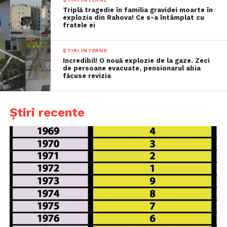
Triplă tragedie în familia gravidei moarte în
explozia din Rahova! Ce s-a întâmplat cu
fratele ei
ȘTIRI INTERNE
Incredibil! O nouă explozie de la gaze. Zeci
de persoane evacuate, pensionarul abia
făcuse revizia
Știri recente