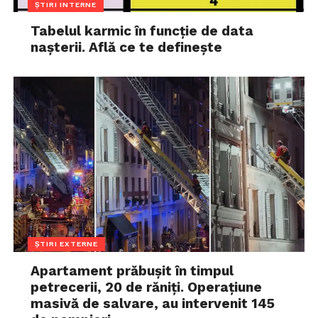
ȘTIRI INTERNE
Tabelul karmic în funcție de data
nașterii. Află ce te definește
ȘTIRI EXTERNE
Apartament prăbușit în timpul
petrecerii, 20 de răniți. Operațiune
masivă de salvare, au intervenit 145