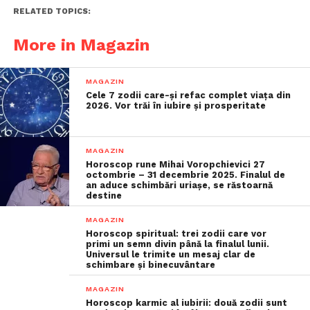
RELATED TOPICS:
More in Magazin
MAGAZIN
Cele 7 zodii care-și refac complet viața din
2026. Vor trăi în iubire și prosperitate
MAGAZIN
Horoscop rune Mihai Voropchievici 27
octombrie – 31 decembrie 2025. Finalul de
an aduce schimbări uriașe, se răstoarnă
destine
MAGAZIN
Horoscop spiritual: trei zodii care vor
primi un semn divin până la finalul lunii.
Universul le trimite un mesaj clar de
schimbare și binecuvântare
MAGAZIN
Horoscop karmic al iubirii: două zodii sunt