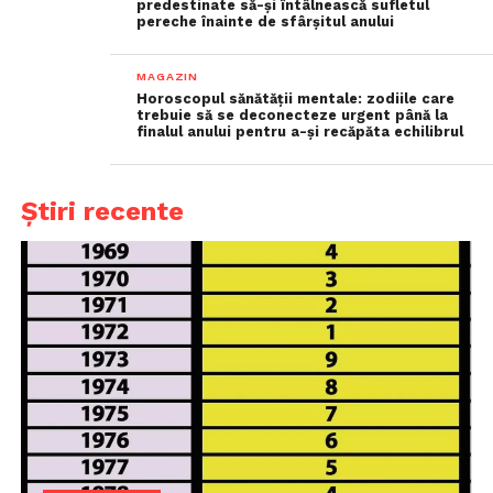
predestinate să-și întâlnească sufletul
pereche înainte de sfârșitul anului
MAGAZIN
Horoscopul sănătății mentale: zodiile care
trebuie să se deconecteze urgent până la
finalul anului pentru a-și recăpăta echilibrul
Știri recente