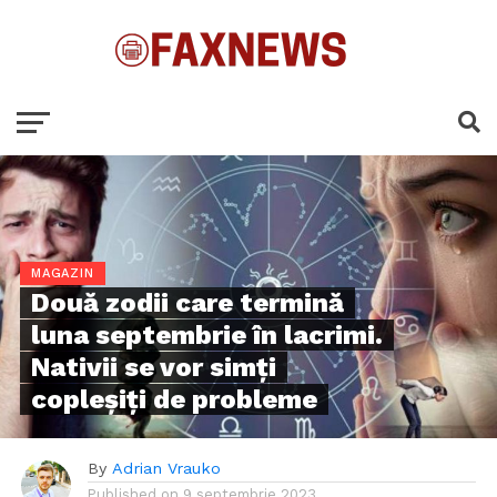
MAGAZIN
Două zodii care termină
luna septembrie în lacrimi.
Nativii se vor simți
copleșiți de probleme
By
Adrian Vrauko
Published on
9 septembrie 2023