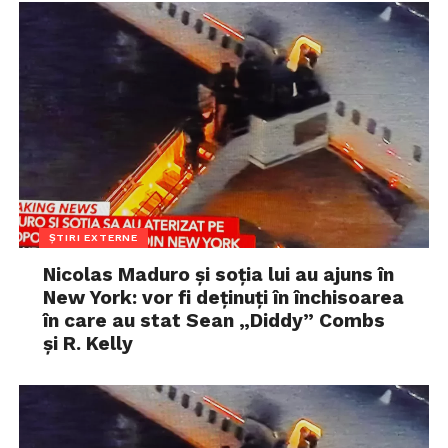
ȘTIRI EXTERNE
Nicolas Maduro și soția lui au ajuns în
New York: vor fi deținuți în închisoarea
în care au stat Sean „Diddy” Combs
și R. Kelly