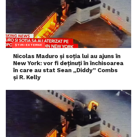
ȘTIRI EXTERNE
Nicolas Maduro și soția lui au ajuns în
New York: vor fi deținuți în închisoarea
în care au stat Sean „Diddy” Combs
și R. Kelly