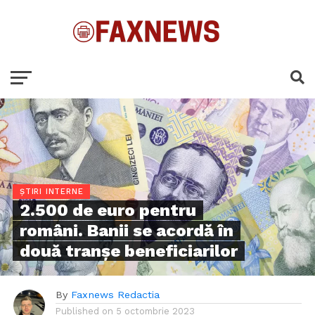
ȘTIRI INTERNE
2.500 de euro pentru
români. Banii se acordă în
două tranșe beneficiarilor
By
Faxnews Redactia
Published on
5 octombrie 2023