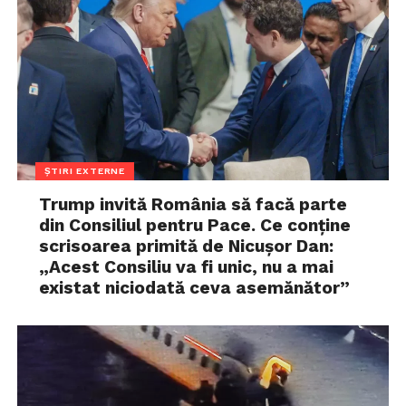
ȘTIRI EXTERNE
Trump invită România să facă parte
din Consiliul pentru Pace. Ce conține
scrisoarea primită de Nicușor Dan:
„Acest Consiliu va fi unic, nu a mai
existat niciodată ceva asemănător”