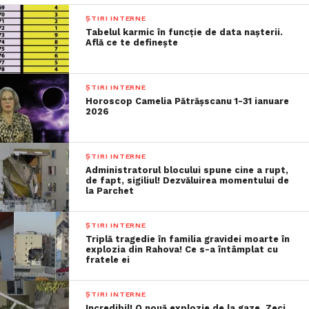
ȘTIRI INTERNE
Tabelul karmic în funcție de data nașterii.
Află ce te definește
ȘTIRI INTERNE
Horoscop Camelia Pătrășscanu 1-31 ianuare
2026
ȘTIRI INTERNE
Administratorul blocului spune cine a rupt,
de fapt, sigiliul! Dezvăluirea momentului de
la Parchet
ȘTIRI INTERNE
Triplă tragedie în familia gravidei moarte în
explozia din Rahova! Ce s-a întâmplat cu
fratele ei
ȘTIRI INTERNE
Incredibil! O nouă explozie de la gaze. Zeci