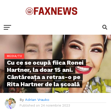
MEDIA/TV
Cu ce se ocupă fiica Ronei
Hartner, la doar 15 ani.
Cântăreața a retras-o pe
Rita Hartner de la școală
By
Adrian Vrauko
Published on
24 noiembrie 2023