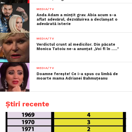
MEDIA/TV
Anda Adam a mințit grav. Abia acum s-a
aflat adevărul, dezvăluirea a declanșat o
adevărată isterie
MEDIA/TV
Verdictul crunt al medicilor. Din păcate
Monica Tatoiu ne-a anunțat „Voi fi în …..”
MEDIA/TV
Doamne ferește! Ce i-a spus cu limbă de
moarte mama Adrianei Bahmuțeanu
Știri recente