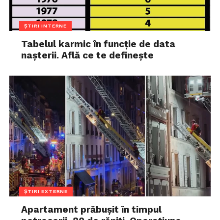
ȘTIRI INTERNE
Tabelul karmic în funcție de data
nașterii. Află ce te definește
ȘTIRI EXTERNE
Apartament prăbușit în timpul