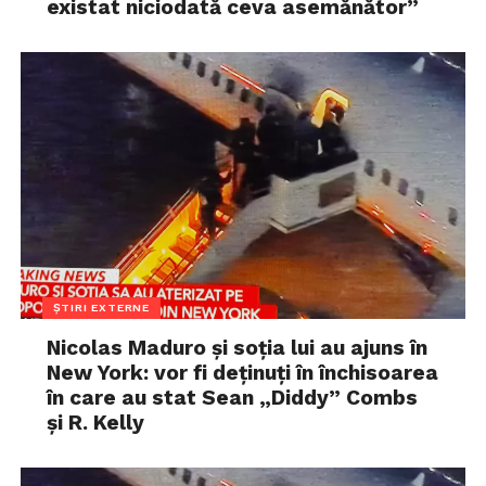
existat niciodată ceva asemănător”
ȘTIRI EXTERNE
Nicolas Maduro și soția lui au ajuns în
New York: vor fi deținuți în închisoarea
în care au stat Sean „Diddy” Combs
și R. Kelly