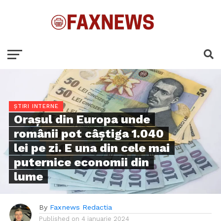
ȘTIRI INTERNE
Oraşul din Europa unde
românii pot câştiga 1.040
lei pe zi. E una din cele mai
puternice economii din
lume
By
Faxnews Redactia
Published on
4 ianuarie 2024