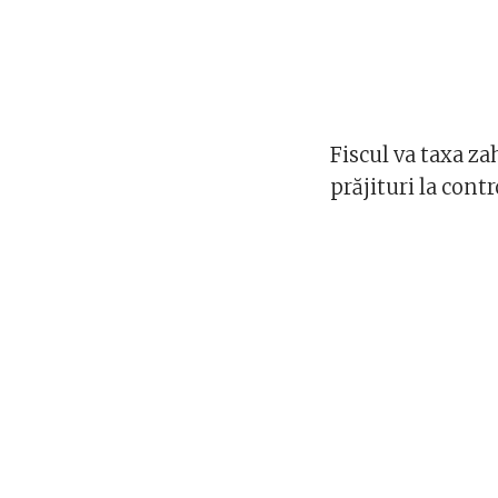
Fiscul va taxa za
prăjituri la cont