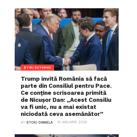
ȘTIRI EXTERNE
Trump invită România să facă
parte din Consiliul pentru Pace.
Ce conține scrisoarea primită
de Nicușor Dan: „Acest Consiliu
va fi unic, nu a mai existat
niciodată ceva asemănător”
18 IANUARIE 2026
BY
STOIU DANIELA