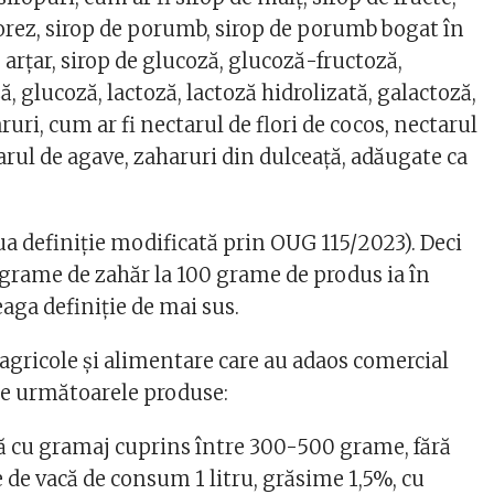
 orez, sirop de porumb, sirop de porumb bogat în
e arțar, sirop de glucoză, glucoză-fructoză,
ă, glucoză, lactoză, lactoză hidrolizată, galactoză,
ruri, cum ar fi nectarul de flori de cocos, nectarul
rul de agave, zaharuri din dulceață, adăugate ca
ua definiție modificată prin OUG 115/2023). Deci
 grame de zahăr la 100 grame de produs ia în
aga definiție de mai sus.
 agricole şi alimentare care au adaos comercial
de următoarele produse:
ă cu gramaj cuprins între 300-500 grame, fără
te de vacă de consum 1 litru, grăsime 1,5%, cu