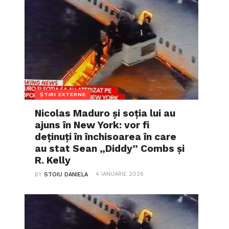
ȘTIRI EXTERNE
Nicolas Maduro și soția lui au
ajuns în New York: vor fi
deținuți în închisoarea în care
au stat Sean „Diddy” Combs și
R. Kelly
4 IANUARIE 2026
BY
STOIU DANIELA