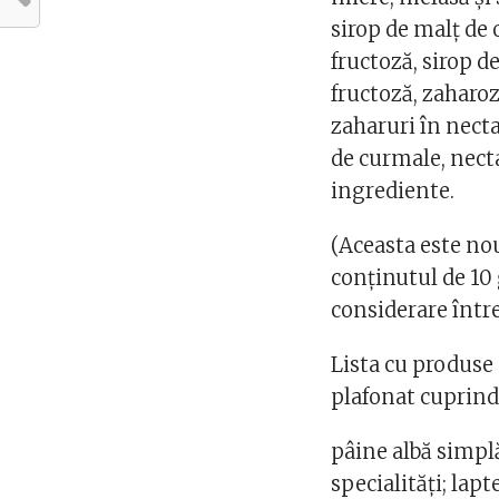
sirop de malț de
fructoză, sirop d
fructoză, zaharoz
zaharuri în necta
de curmale, necta
ingrediente.
(Aceasta este no
conținutul de 10
considerare între
Lista cu produse
plafonat cuprin
pâine albă simpl
specialităţi; lap