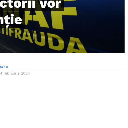
ctorii vor
nţie
auko
14 februarie 2024