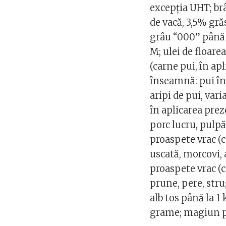
excepţia UHT; br
de vacă, 3,5% gr
grâu “000” până l
M; ulei de floare
(carne pui, în ap
înseamnă: pui înt
aripi de pui, var
în aplicarea pre
porc lucru, pulpă
proaspete vrac (c
uscată, morcovi, a
proaspete vrac (
prune, pere, stru
alb tos până la 
grame; magiun p