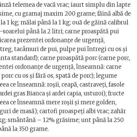
ânză telemea de vacă vrac; iaurt simplu din lapte
ăsime, cu gramaj maxim 200 grame; făină albă de
a 1 kg; mălai până la 1 kg; ouă de găină calibrul
a-soarelui până la 2 litri; carne proaspătă pui
licarea prezentei ordonanţe de urgenţă,
reg, tacâmuri de pui, pulpe pui întregi cu os şi
ianta standard); carne proaspătă porc (carne porc,
zentei ordonanţe de urgenţă, înseamnă: carne
 porc cu os şi fără os, spată de porc); legume
eea ce înseamnă: roşii, ceapă, castraveţi, fasole
rdei gras Bianca şi ardei capia, usturoi); fructe
ceea ce înseamnă mere roşii şi mere golden,
guri de masă); cartofi proaspeţi albi vrac; zahăr
1 kg; smântână – 12% grăsime; unt până la 250
ână la 350 grame.