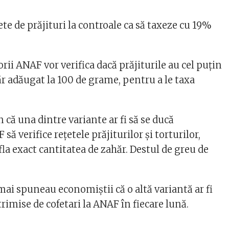
țete de prăjituri la controale ca să taxeze cu 19%
rii ANAF vor verifica dacă prăjiturile au cel puțin
r adăugat la 100 de grame, pentru a le taxa
că una dintre variante ar fi să se ducă
ă verifice rețetele prăjiturilor și torturilor,
la exact cantitatea de zahăr. Destul de greu de
 mai spuneau economiștii că o altă variantă ar fi
 trimise de cofetari la ANAF în fiecare lună.