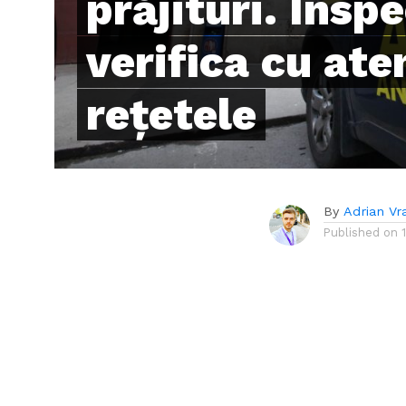
prăjituri. Inspe
verifica cu ate
reţetele
By
Adrian Vr
Published on