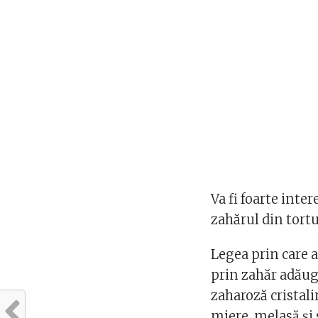
Va fi foarte int
zahărul din tortur
Legea prin care a
prin zahăr adăuga
zaharoză cristali
miere, melasă și s