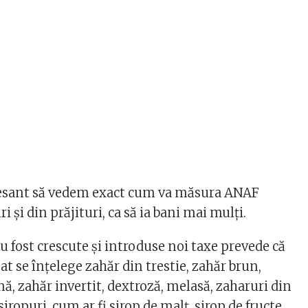
eresant să vedem exact cum va măsura ANAF
i și din prăjituri, ca să ia bani mai mulți.
u fost crescute și introduse noi taxe prevede că
t se înțelege zahăr din trestie, zahăr brun,
nă, zahăr invertit, dextroză, melasă, zaharuri din
iropuri, cum ar fi sirop de malț, sirop de fructe,