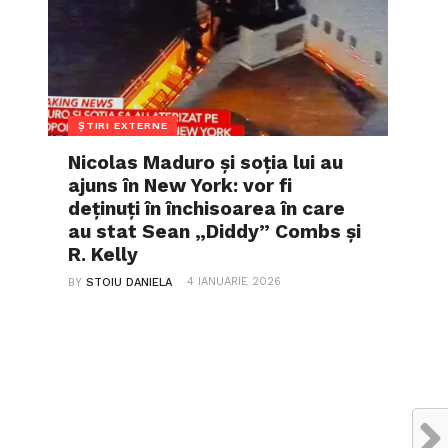
ȘTIRI EXTERNE
Nicolas Maduro și soția lui au
ajuns în New York: vor fi
deținuți în închisoarea în care
au stat Sean „Diddy” Combs și
R. Kelly
4 IANUARIE 2026
BY
STOIU DANIELA