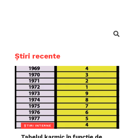
Știri recente
ȘTIRI INTERNE
Tabelul karmic în funcție de