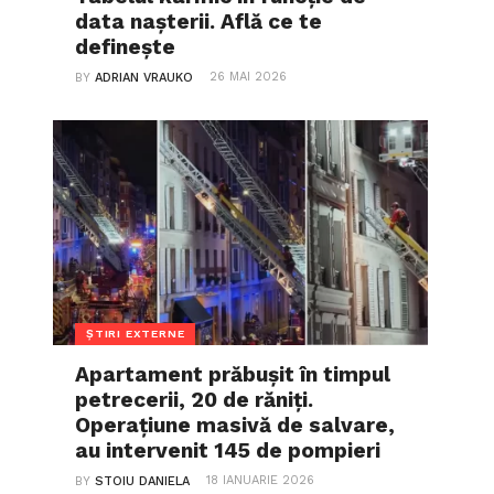
data nașterii. Află ce te
definește
26 MAI 2026
BY
ADRIAN VRAUKO
ȘTIRI EXTERNE
Apartament prăbușit în timpul
petrecerii, 20 de răniți.
Operațiune masivă de salvare,
au intervenit 145 de pompieri
18 IANUARIE 2026
BY
STOIU DANIELA