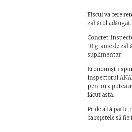
Fiscul va cere re
zahărul adăugat.
Concret, inspecto
10 grame de zahă
suplimentar.
Economiștii spun 
inspectorul ANAF s
pentru a putea af
făcut asta.
Pe de altă parte,
ca rețetele să fie