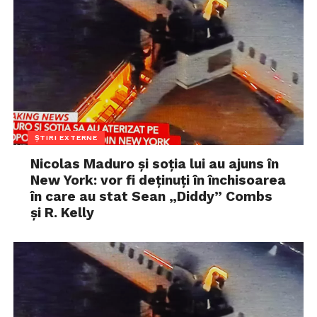
ȘTIRI EXTERNE
Nicolas Maduro și soția lui au ajuns în
New York: vor fi deținuți în închisoarea
în care au stat Sean „Diddy” Combs
și R. Kelly