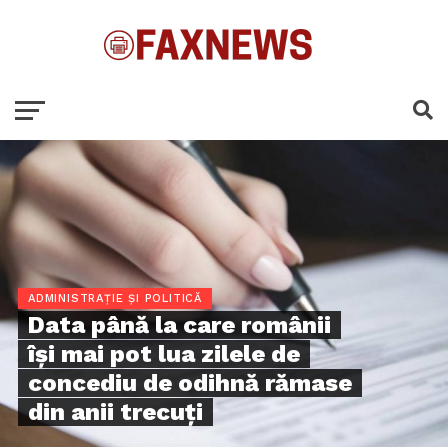
ADMINISTRAȚIE ȘI POLITICĂ
Data până la care românii
îşi mai pot lua zilele de
concediu de odihnă rămase
din anii trecuţi