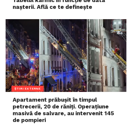
Tabelul karmic în funcție de data
nașterii. Află ce te definește
ȘTIRI EXTERNE
Apartament prăbușit în timpul
petrecerii, 20 de răniți. Operațiune
masivă de salvare, au intervenit 145
de pompieri