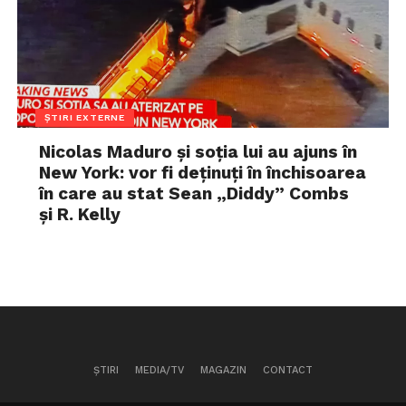
ȘTIRI EXTERNE
Nicolas Maduro și soția lui au ajuns în
New York: vor fi deținuți în închisoarea
în care au stat Sean „Diddy” Combs
și R. Kelly
ȘTIRI
MEDIA/TV
MAGAZIN
CONTACT