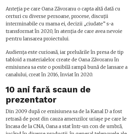
Anteția pe care Oana Zăvoranu o capta altă dată cu
certuri cu diverse persoane, procese, discuții
interminabile cu mama ei, decizii „ciudate” s-a
transformat în 2020, în atenția de care avea nevoie
pentru lansarea proiectului.
Audiența este curioasă, iar preluările în presa de tip
tabloid a materialelor create de Oana Zăvoranu în
emisiunea sa este o posibilă rampă bună de lansare a
canalului, creat în 2016, înviat în 2020.
10 ani fară scaun de
prezentator
Din 2009 după ce emisiunea sa de la Kanal D a fost
retrasă de post din cauza amenzilor uriașe pe care le
încasa de la CNA, Oana a stat într-un con de umbră,
jucând în diverse producții, în general telenovele ale