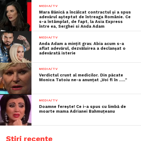
MEDIA/TV
Mara Bănică a încălcat contractul și a spus
adevărul așteptat de întreaga Românie. Ce
s-a întâmplat, de fapt, la Asia Express
între ea, Serghei si Anda Adam
MEDIA/TV
Anda Adam a mințit grav. Abia acum s-a
aflat adevărul, dezvăluirea a declanșat o
adevărată isterie
MEDIA/TV
Verdictul crunt al medicilor. Din păcate
Monica Tatoiu ne-a anunțat „Voi fi în …..”
MEDIA/TV
Doamne ferește! Ce i-a spus cu limbă de
moarte mama Adrianei Bahmuțeanu
Știri recente