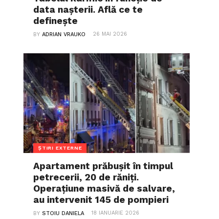
data nașterii. Află ce te
definește
26 MAI 2026
BY
ADRIAN VRAUKO
ȘTIRI EXTERNE
Apartament prăbușit în timpul
petrecerii, 20 de răniți.
Operațiune masivă de salvare,
au intervenit 145 de pompieri
18 IANUARIE 2026
BY
STOIU DANIELA