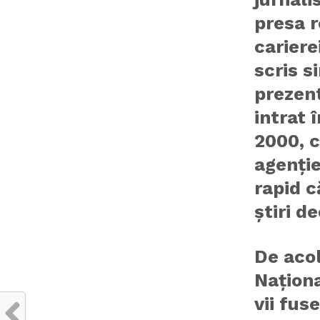
presa 
cariere
scris si
prezent
intrat 
2000, 
agenție
rapid c
știri d
De acol
Naționa
vii fus