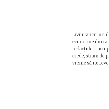
Liviu Iancu, unul
economie din țara
redacțiile s-au o
crede, știam de p
vreme să ne rev