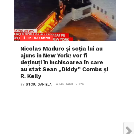
ȘTIRI EXTERNE
Nicolas Maduro și soția lui au
ajuns în New York: vor fi
deținuți în închisoarea în care
au stat Sean „Diddy” Combs și
R. Kelly
4 IANUARIE 2026
BY
STOIU DANIELA