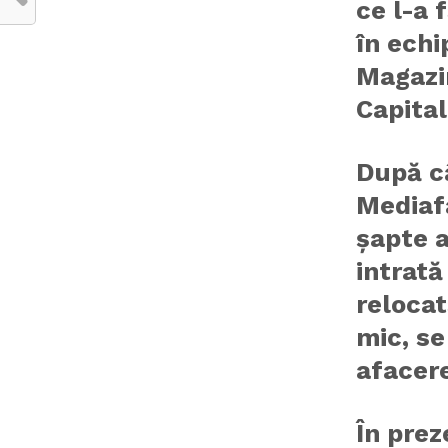
ce l-a 
în echi
Magazin
Capital
După câ
Mediaf
șapte a
intrată
relocat
mic, se
afacere
În prez