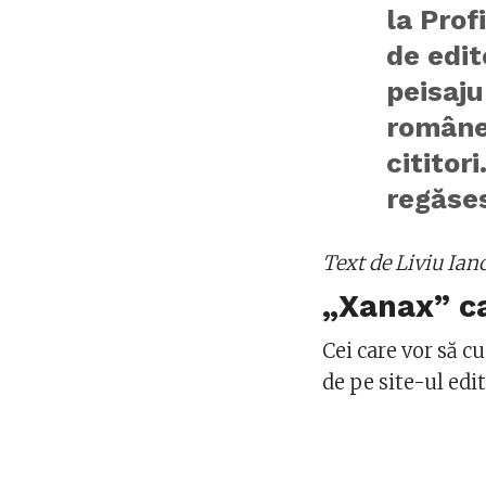
la Prof
de edit
peisaju
româneș
cititor
regăses
Text de Liviu Ian
„Xanax” ca
Cei care vor să 
de pe site-ul edi