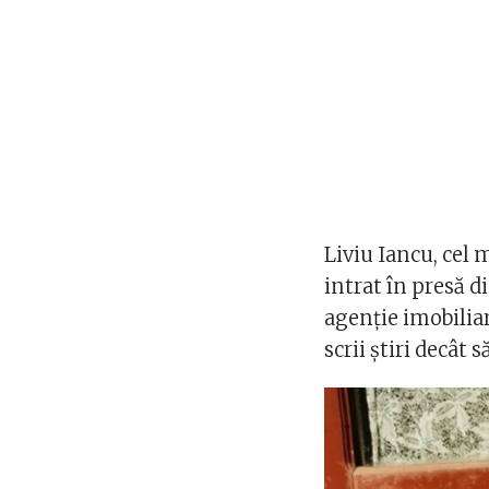
Liviu Iancu, cel
intrat în presă d
agenţie imobiliar
scrii știri decât s