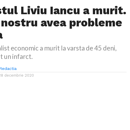
tul Liviu Iancu a murit.
 nostru avea probleme
a
alist economic a murit la varsta de 45 deni,
t un infarct.
Redactia
28 decembrie 2020