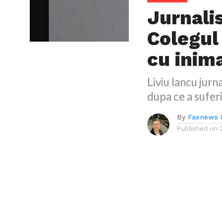
Jurnalis
Colegul
cu inim
Liviu Iancu jurn
dupa ce a suferi
By
Faxnews 
Published on