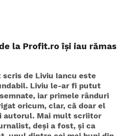
 de la Profit.ro își iau rămas
 scris de Liviu Iancu este
ndabil. Liviu le-ar fi putut
semnate, iar primele rânduri
trigat oricum, clar, că doar el
i autorul. Mai mult scriitor
urnalist, deși a fost, și ca
st, unul dintre cei mai buni din