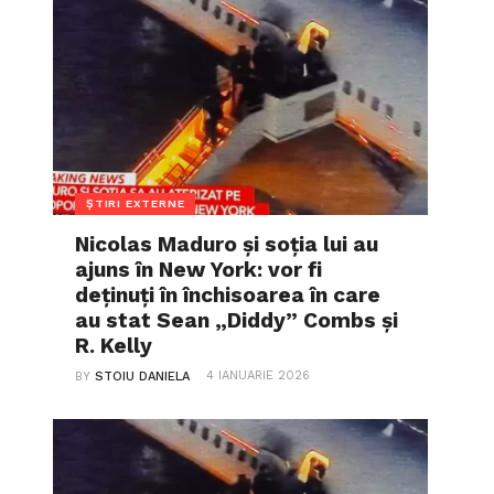
ȘTIRI EXTERNE
Nicolas Maduro și soția lui au
ajuns în New York: vor fi
deținuți în închisoarea în care
au stat Sean „Diddy” Combs și
R. Kelly
4 IANUARIE 2026
BY
STOIU DANIELA