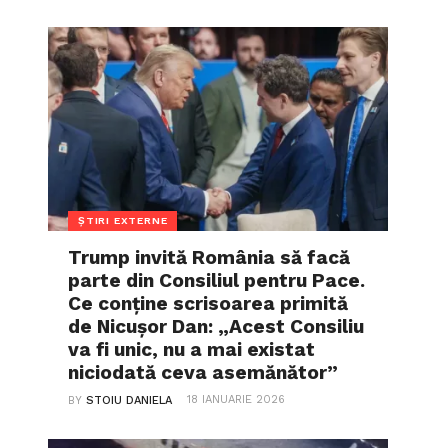
ȘTIRI EXTERNE
Trump invită România să facă
parte din Consiliul pentru Pace.
Ce conține scrisoarea primită
de Nicușor Dan: „Acest Consiliu
va fi unic, nu a mai existat
niciodată ceva asemănător”
18 IANUARIE 2026
BY
STOIU DANIELA