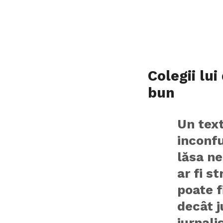
Colegii lui
bun
Un text
inconfu
lăsa ne
ar fi s
poate f
decât j
jurnali