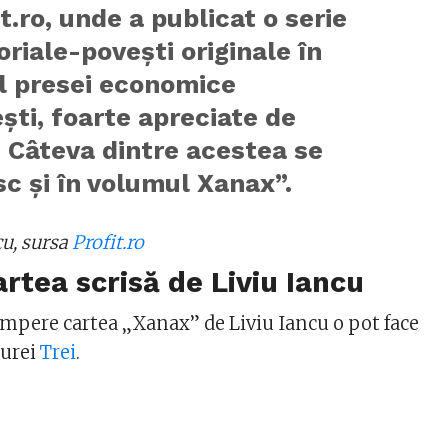
it.ro, unde a publicat o serie
oriale-povești originale în
l presei economice
ti, foarte apreciate de
i. Câteva dintre acestea se
c și în volumul Xanax”.
cu, sursa
Profit.ro
rtea scrisă de Liviu Iancu
cumpere cartea „Xanax” de Liviu Iancu o pot face
turei
Trei
.