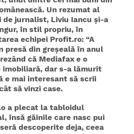
românească. Un rezumat al
i de jurnalist, Liviu Iancu și-a
ngur, în stil propriu, în
area echipei Profit.ro: “A
în presă din greșeală în anul
crezând că Mediafax e o
 imobiliară, dar s-a lămurit
ă e mai interesant să scrii
ecât să vinzi case.
o a plecat la tabloidul
l, însă găinile care nasc pui
eseră descoperite deja, ceea