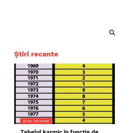
Știri recente
ȘTIRI INTERNE
Tabelul karmic în funcție de