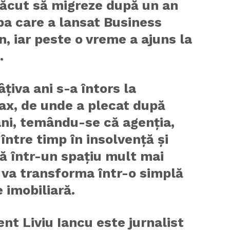
făcut să migreze după un an
pa care a lansat Business
, iar peste o vreme a ajuns la
.
țiva ani s-a întors la
ax, de unde a plecat după
ni, temându-se că agenția,
 între timp în insolvență și
ă într-un spațiu mult mai
 va transforma într-o simplă
 imobiliară.
ent Liviu Iancu este jurnalist