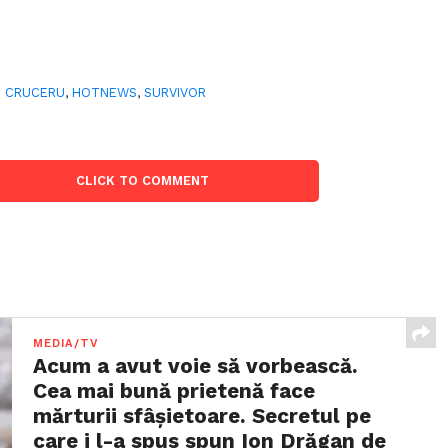
 CRUCERU
,
HOTNEWS
,
SURVIVOR
CLICK TO COMMENT
MEDIA/TV
Acum a avut voie să vorbească.
Cea mai bună prietenă face
mărturii sfâşietoare. Secretul pe
care i l-a spus spun Ion Drăgan de