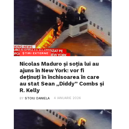
ȘTIRI EXTERNE
Nicolas Maduro și soția lui au
ajuns în New York: vor fi
deținuți în închisoarea în care
au stat Sean „Diddy” Combs și
R. Kelly
4 IANUARIE 2026
BY
STOIU DANIELA