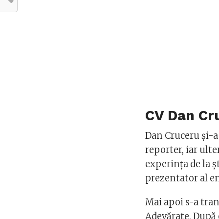
CV Dan Cr
Dan Cruceru și-a 
reporter, iar ul
experința de la ș
prezentator al e
Mai apoi s-a tran
Adevărate. După 