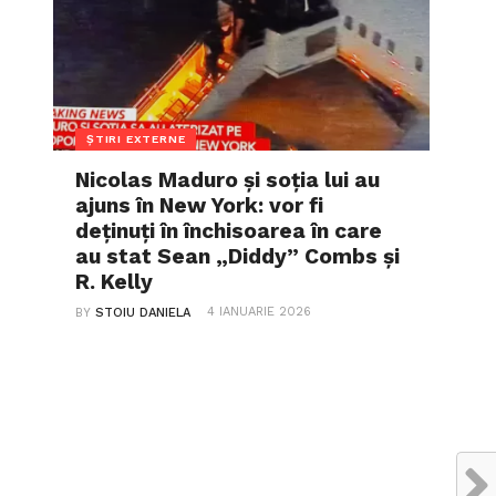
ȘTIRI EXTERNE
Nicolas Maduro și soția lui au
ajuns în New York: vor fi
deținuți în închisoarea în care
au stat Sean „Diddy” Combs și
R. Kelly
4 IANUARIE 2026
BY
STOIU DANIELA