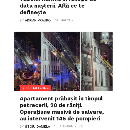
data nașterii. Află ce te
definește
26 MAI 2026
BY
ADRIAN VRAUKO
ȘTIRI EXTERNE
Apartament prăbușit în timpul
petrecerii, 20 de răniți.
Operațiune masivă de salvare,
au intervenit 145 de pompieri
18 IANUARIE 2026
BY
STOIU DANIELA