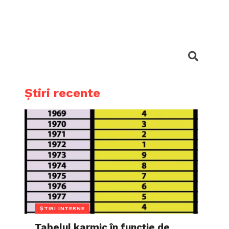
Știri recente
ȘTIRI INTERNE
Tabelul karmic în funcție de