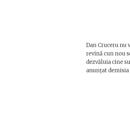
Dan Cruceru nu 
revină cun nou s
dezvăluia cine s
anunțat demisia 