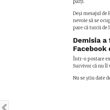
părți.
Deși mesajul de P
nevoie să se ocup
pare că turcii de 
Demisia a 
Facebook d
Într-o postare e
Survivor că nu îl
Nu se știu date d