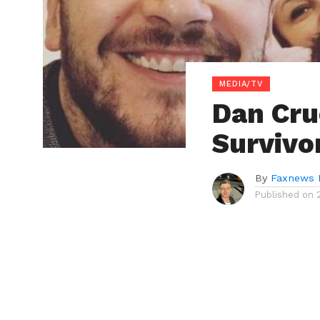
MEDIA/TV
Dan Cru
Survivo
By
Faxnews 
Published on