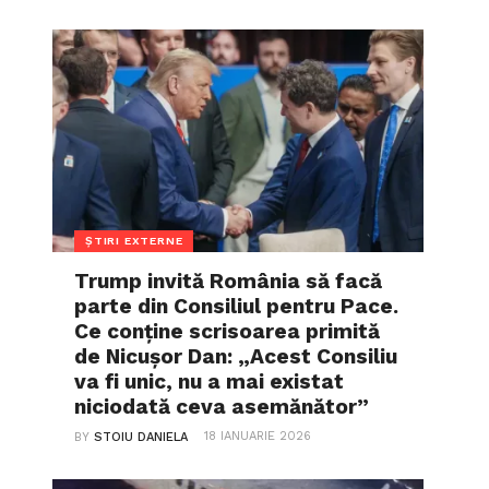
ȘTIRI EXTERNE
Trump invită România să facă
parte din Consiliul pentru Pace.
Ce conține scrisoarea primită
de Nicușor Dan: „Acest Consiliu
va fi unic, nu a mai existat
niciodată ceva asemănător”
18 IANUARIE 2026
BY
STOIU DANIELA