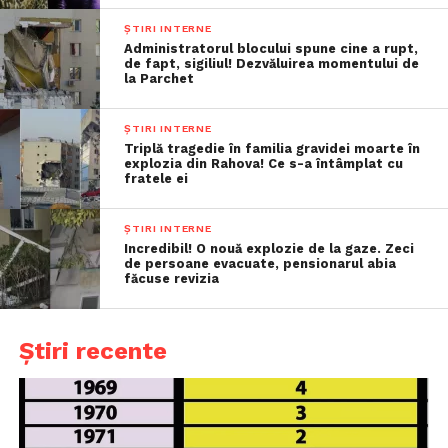
ȘTIRI INTERNE
Administratorul blocului spune cine a rupt,
de fapt, sigiliul! Dezvăluirea momentului de
la Parchet
ȘTIRI INTERNE
Triplă tragedie în familia gravidei moarte în
explozia din Rahova! Ce s-a întâmplat cu
fratele ei
ȘTIRI INTERNE
Incredibil! O nouă explozie de la gaze. Zeci
de persoane evacuate, pensionarul abia
făcuse revizia
Știri recente