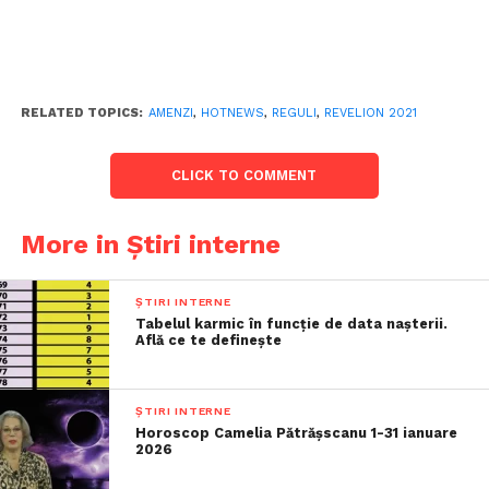
RELATED TOPICS:
AMENZI
,
HOTNEWS
,
REGULI
,
REVELION 2021
CLICK TO COMMENT
More in Știri interne
ȘTIRI INTERNE
Tabelul karmic în funcție de data nașterii.
Află ce te definește
ȘTIRI INTERNE
Horoscop Camelia Pătrășscanu 1-31 ianuare
2026