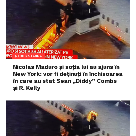
ȘTIRI EXTERNE
Nicolas Maduro și soția lui au ajuns în
New York: vor fi deținuți în închisoarea
în care au stat Sean „Diddy” Combs
și R. Kelly