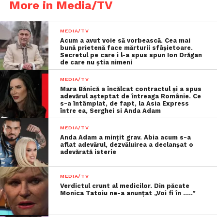
More in Media/TV
MEDIA/TV
Acum a avut voie să vorbească. Cea mai
bună prietenă face mărturii sfâşietoare.
Secretul pe care i l-a spus spun Ion Drăgan
de care nu știa nimeni
MEDIA/TV
Mara Bănică a încălcat contractul și a spus
adevărul așteptat de întreaga Românie. Ce
s-a întâmplat, de fapt, la Asia Express
între ea, Serghei si Anda Adam
MEDIA/TV
Anda Adam a mințit grav. Abia acum s-a
aflat adevărul, dezvăluirea a declanșat o
adevărată isterie
MEDIA/TV
Verdictul crunt al medicilor. Din păcate
Monica Tatoiu ne-a anunțat „Voi fi în …..”