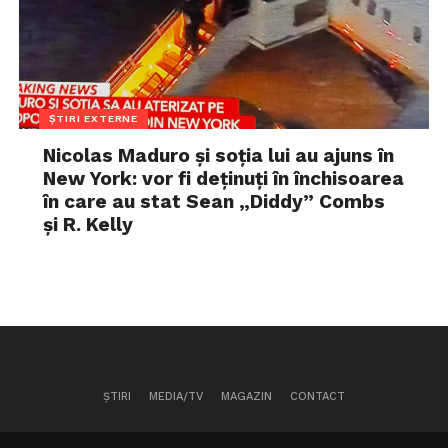
ȘTIRI EXTERNE
Nicolas Maduro și soția lui au ajuns în
New York: vor fi deținuți în închisoarea
în care au stat Sean „Diddy” Combs
și R. Kelly
ȘTIRI
MEDIA/TV
MAGAZIN
CONTACT