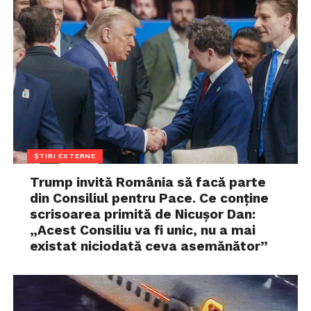
ȘTIRI EXTERNE
Trump invită România să facă parte
din Consiliul pentru Pace. Ce conține
scrisoarea primită de Nicușor Dan:
„Acest Consiliu va fi unic, nu a mai
existat niciodată ceva asemănător”