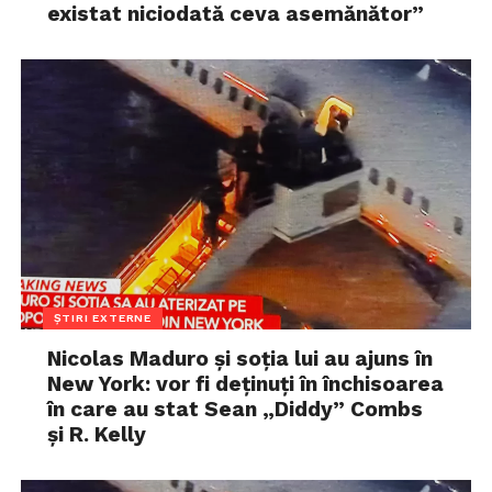
existat niciodată ceva asemănător”
ȘTIRI EXTERNE
Nicolas Maduro și soția lui au ajuns în
New York: vor fi deținuți în închisoarea
în care au stat Sean „Diddy” Combs
și R. Kelly