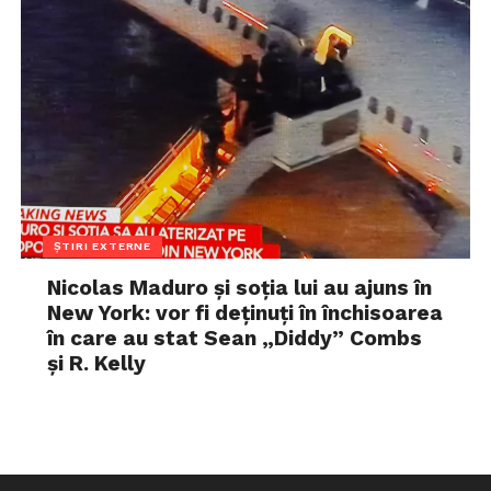
ȘTIRI EXTERNE
Nicolas Maduro și soția lui au ajuns în
New York: vor fi deținuți în închisoarea
în care au stat Sean „Diddy” Combs
și R. Kelly