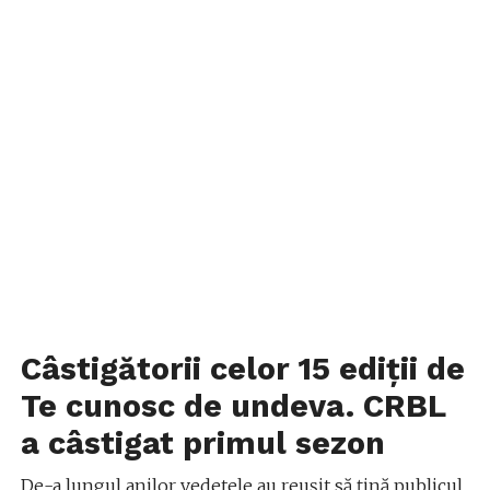
Câstigătorii celor 15 ediții de
Te cunosc de undeva. CRBL
a câstigat primul sezon
De-a lungul anilor vedetele au reușit să țină publicul