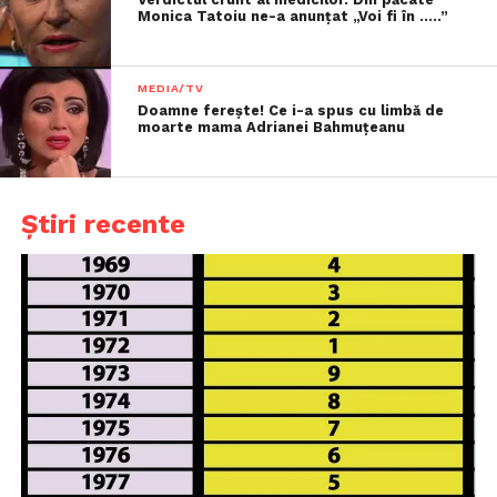
Monica Tatoiu ne-a anunțat „Voi fi în …..”
MEDIA/TV
Doamne ferește! Ce i-a spus cu limbă de
moarte mama Adrianei Bahmuțeanu
Știri recente