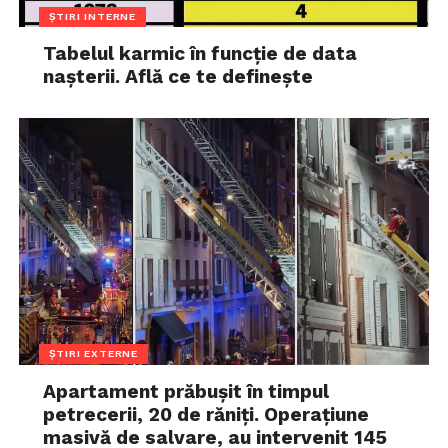
ȘTIRI INTERNE
Tabelul karmic în funcție de data
nașterii. Află ce te definește
ȘTIRI EXTERNE
Apartament prăbușit în timpul
petrecerii, 20 de răniți. Operațiune
masivă de salvare, au intervenit 145