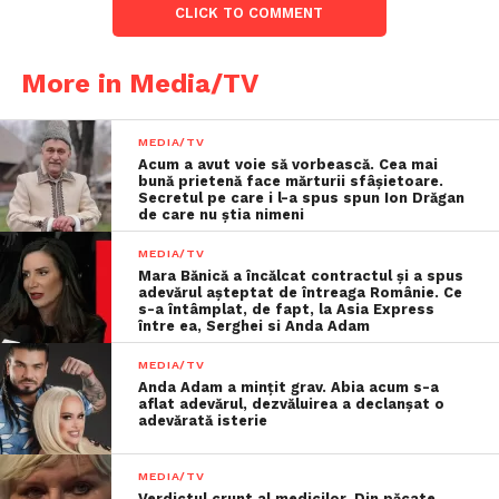
CLICK TO COMMENT
More in Media/TV
MEDIA/TV
Acum a avut voie să vorbească. Cea mai
bună prietenă face mărturii sfâşietoare.
Secretul pe care i l-a spus spun Ion Drăgan
de care nu știa nimeni
MEDIA/TV
Mara Bănică a încălcat contractul și a spus
adevărul așteptat de întreaga Românie. Ce
s-a întâmplat, de fapt, la Asia Express
între ea, Serghei si Anda Adam
MEDIA/TV
Anda Adam a mințit grav. Abia acum s-a
aflat adevărul, dezvăluirea a declanșat o
adevărată isterie
MEDIA/TV
Verdictul crunt al medicilor. Din păcate