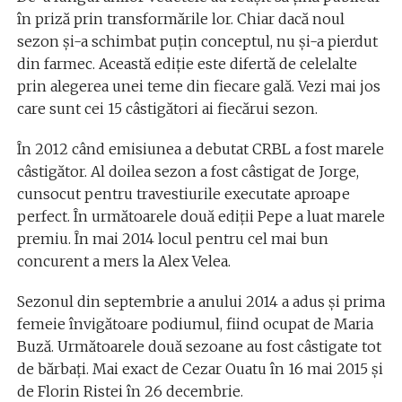
în priză prin transformările lor. Chiar dacă noul
sezon și-a schimbat puțin conceptul, nu și-a pierdut
din farmec. Această ediție este difertă de celelalte
prin alegerea unei teme din fiecare gală. Vezi mai jos
care sunt cei 15 câstigători ai fiecărui sezon.
În 2012 când emisiunea a debutat CRBL a fost marele
câstigător. Al doilea sezon a fost câstigat de Jorge,
cunsocut pentru travestiurile executate aproape
perfect. În următoarele două ediții Pepe a luat marele
premiu. În mai 2014 locul pentru cel mai bun
concurent a mers la Alex Velea.
Sezonul din septembrie a anului 2014 a adus și prima
femeie învigătoare podiumul, fiind ocupat de Maria
Buză. Următoarele două sezoane au fost câstigate tot
de bărbați. Mai exact de Cezar Ouatu în 16 mai 2015 și
de Florin Ristei în 26 decembrie.